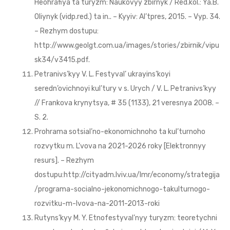
Heohrafiya ta turyzm: Naukovyy zbirnyk / Red.kol.: Ya.B.
Oliynyk (vidp.red.) ta in.. – Kyyiv: Al’tpres, 2015. – Vyp. 34.
– Rezhym dostupu:
http://www.geolgt.com.ua/images/stories/zbirnik/vipu
sk34/v3415.pdf.
Petranivs’kyy V. L. Festyval’ ukrayins’koyi
seredn’ovichnoyi kul’tury v s. Urych / V. L. Petranivs’kyy
// Frankova krynytsya, # 35 (1133), 21 veresnya 2008. –
S. 2.
Prohrama sotsial’no-ekonomichnoho ta kul’turnoho
rozvytku m. L’vova na 2021-2026 roky [Elektronnyy
resurs]. – Rezhym
dostupu:http://cityadm.lviv.ua/lmr/economy/strategija
/programa-socialno-jekonomichnogo-takulturnogo-
rozvitku-m-lvova-na-2011-2013-roki
Rutyns’kyy M. Y. Etnofestyval’nyy turyzm: teoretychni