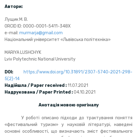
Автори:
Лущик М. В.
ORCID ID: 0000-0001-5411-348X
e-mail:
murmarja@gmail.com
Національний університет «Львівська політехніка»
MARIYA LUSHCHYK
Lviv Polytechnic National University
DOI
:
https://www.doi.org/10.31891/2307-5740-2021-298-
5(2)-14
Надійшла / Paper received :
11.07.2021
Надрукована / Paper Printed :
04.10.2021
Анотація мовою оригіналу
У роботі описано підходи до трактування поняття
«фестивальний туризм» у науковій літературі, наведені
основні особливості, що визначають зміст фестивального