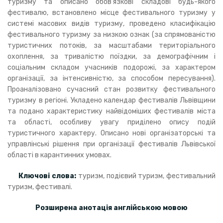
туризму та описано обов’язкові складові будь-якого
фестивалю, встановлено місце фестивального туризму у
системі масових видів туризму, проведено класифікацію
фестивального туризму за низкою ознак (за спрямованістю
туристичних потоків, за масштабами територіального
охоплення, за тривалістю поїздки, за демографічним і
соціальним складом учасників подорожі, за характером
організації, за інтенсивністю, за способом пересування).
Проаналізовано сучасний стан розвитку фестивального
туризму в регіоні. Укладено календар фестивалів Львівщини
та подано характеристику найвідоміших фестивалів міста
та області, особливу увагу приділено опису подій
туристичного характеру. Описано нові організаторські та
управлінські рішення при організації фестивалів Львівської
області в карантинних умовах.
Ключові слова:
туризм, подієвий туризм, фестивальний
туризм, фестивалі.
Розширена анотація англійською мовою