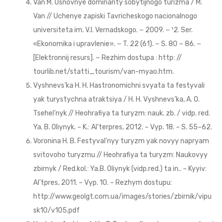
Van M. Osnovnye dominanty sobytijnogo turizma / M.
Van // Uchenye zapiski Tavricheskogo nacionalnogo
universiteta im. V.I. Vernadskogo. − 2009. − ¹2. Ser.
«Ekonomika i upravlenie». − T. 22 (61). − S. 80 − 86. −
[Elektronnij resurs]. − Rezhim dostupa : http: //
tourlib.net/statti_tourism/van-myao.htm.
Vyshnevs’ka H. H. Hastronomichni svyata ta festyvali
yak turystychna atraktsiya / H. H. Vyshnevs’ka, A. O.
Tsehel’nyk // Heohrafiya ta turyzm: nauk. zb. / vidp. red.
Ya. B. Oliynyk. – K.: Al’terpres, 2012. – Vyp. 18. – S. 55–62.
Voronina H. B. Festyval’nyy turyzm yak novyy napryam
svitovoho turyzmu // Heohrafiya ta turyzm: Naukovyy
zbirnyk / Red.kol.: Ya.B. Oliynyk (vidp.red.) ta in.. – Kyyiv:
Al’tpres, 2011. – Vyp. 10. – Rezhym dostupu:
http://www.geolgt.com.ua/images/stories/zbirnik/vipu
sk10/v105.pdf