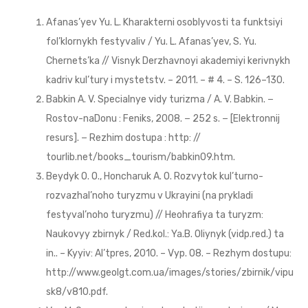
Afanas’yev Yu. L. Kharakterni osoblyvosti ta funktsiyi
fol’klornykh festyvaliv / Yu. L. Afanas’yev, S. Yu.
Chernets’ka // Visnyk Derzhavnoyi akademiyi kerivnykh
kadriv kul’tury i mystetstv. – 2011. – # 4. – S. 126–130.
Babkin A. V. Specialnye vidy turizma / A. V. Babkin. −
Rostov-naDonu : Feniks, 2008. − 252 s. − [Elektronnij
resurs]. − Rezhim dostupa : http: //
tourlib.net/books_tourism/babkin09.htm.
Beydyk O. O., Honcharuk A. O. Rozvytok kul’turno-
rozvazhal’noho turyzmu v Ukrayini (na prykladi
festyval’noho turyzmu) // Heohrafiya ta turyzm:
Naukovyy zbirnyk / Red.kol.: Ya.B. Oliynyk (vidp.red.) ta
in.. – Kyyiv: Al’tpres, 2010. – Vyp. 08. – Rezhym dostupu:
http://www.geolgt.com.ua/images/stories/zbirnik/vipu
sk8/v810.pdf.