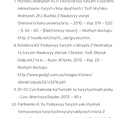
Hrytsku-Andriyesh Yu. P. Festyval’nyy turyzm v systemi
rekreatsiyno-turyst·s’koyi diyal’nosti / Yu.P. Hrytsku-
Andriyesh, Zh.I. Buchko // Naukovyy visnyk
Chernivets’koho universytetu. − 2010. − Vyp. 519 − 520.
− S. 56 − 60. − [Elektronnyy resurs]. — Rezhym dostupu :
http: // tourlib.net/statti_ukr/grycku.htm.
Kornilova N.V. Podiyevyy turyzm v Ukrayini // Heohrafiya
ta turyzm: Naukovyy zbirnyk / Red.kol.: Ya.B. Oliynyk
(vidp.red.) ta in.. – Kyyiv: Al’tpres, 2012. – Vyp. 22. –
Rezhym dostupu:
http://www.geolgt.com.ua/images/stories/
zbirnik/vipusk22/v2216.pdf.
Ot-Ot. L’viv:Kalendar kul’turnykh ta turystychnykh podiy.
– L’viv: Ahentsiya Rayder, 2013. – 40 s
Parfinenko A. Yu. Podiyevyy turyzm yak chynnyk
formuvannya turystychnoyi pryvablyvosti mista //