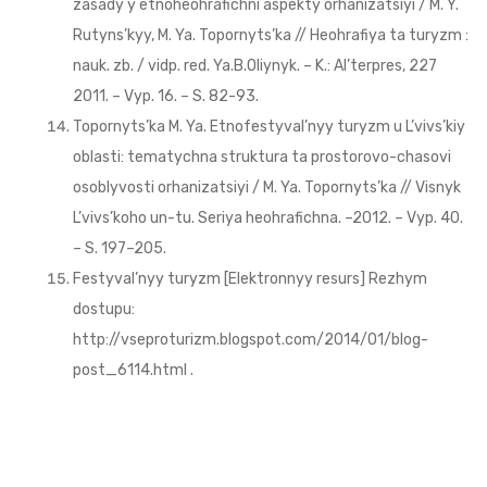
zasady y etnoheohrafichni aspekty orhanizatsiyi / M. Y.
Rutyns’kyy, M. Ya. Topornyts’ka // Heohrafiya ta turyzm :
nauk. zb. / vidp. red. Ya.B.Oliynyk. – K.: Al’terpres, 227
2011. – Vyp. 16. – S. 82-93.
Topornyts’ka M. Ya. Etnofestyval’nyy turyzm u L’vivs’kiy
oblasti: tematychna struktura ta prostorovo-chasovi
osoblyvosti orhanizatsiyi / M. Ya. Topornyts’ka // Visnyk
L’vivs’koho un-tu. Seriya heohrafichna. –2012. – Vyp. 40.
– S. 197–205.
Festyval’nyy turyzm [Elektronnyy resurs] Rezhym
dostupu:
http://vseproturizm.blogspot.com/2014/01/blog-
post_6114.html .