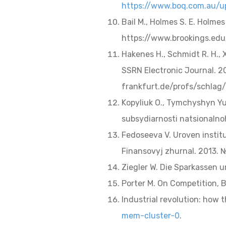
https://www.boq.com.au/up
Bail M., Holmes S. E. Holmes
https://www.brookings.edu/
Hakenes H., Schmidt R. H.,
SSRN Electronic Journal. 20
frankfurt.de/profs/schlag
Kopyliuk O., Tymchyshyn Yu
subsydiarnosti natsionalnoh
Fedoseeva V. Uroven instit
Finansovyj zhurnal. 2013. №
Ziegler W. Die Sparkassen 
Porter M. On Competition, 
Industrial revolution: how 
mem-cluster-0
.