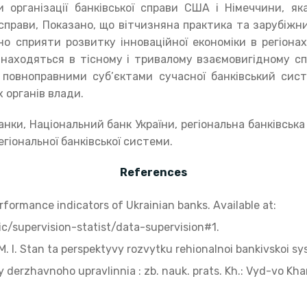
и організації банківської справи США і Німеччини, як
ї справи, Показано, що вітчизняна практика та зарубіжни
о сприяти розвитку інноваційної економіки в регіона
находяться в тісному і тривалому взаємовигідному сп
 повноправними суб’єктами сучасної банківський сис
 органів влади.
анки, Національний банк України, регіональна банківськ
гіональної банківської системи.
References
erformance indicators of Ukrainian banks. Available at:
ic/supervision-statist/data-supervision#1.
M. I. Stan ta perspektyvy rozvytku rehionalnoi bankivskoi 
 derzhavnoho upravlinnia : zb. nauk. prats. Kh.: Vyd-vo Kh