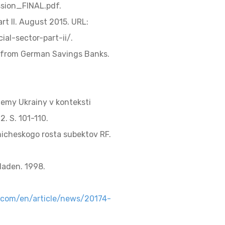
ion_FINAL.pdf.
art II. August 2015. URL:
al-sector-part-ii/.
e from German Savings Banks.
temy Ukrainy v konteksti
. S. 101-110.
micheskogo rosta subektov RF.
laden. 1998.
.com/en/article/news/20174-