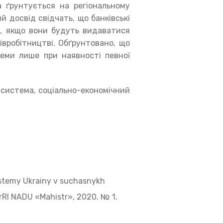
а ґрунтується на регіональному
й досвід свідчать, що банківські
х, якщо вони будуть видаватися
івробітництві. Обґрунтовано, що
теми лише при наявності певної
а система, соціально-економічний
systemy Ukrainy v suchasnykh
arRI NADU «Mahistr», 2020. № 1.