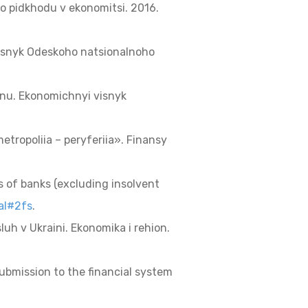
ho pidkhodu v ekonomitsi. 2016.
 Visnyk Odeskoho natsionalnoho
onu. Ekonomichnyi visnyk
etropoliia – peryferiia». Finansy
s of banks (excluding insolvent
ial#2fs
.
uh v Ukraini. Ekonomika i rehion.
 submission to the financial system