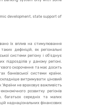
omic development, state support of
вано їх вплив на стимулювання
таких дефініцій, як регіональні
ької системи регіону і об’єднує
х підрозділів у даному регіоні.
тєвого скорочення та має досить
ах банківської системи країни.
е складніше витримувати ціновий
к України не враховує важливість
-економічного розвитку регіонів
в, багатьох середніх та малих
ацій наднаціональних фінансових