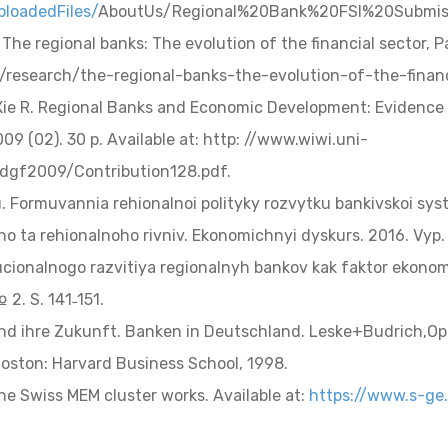
loadedFiles/
AboutUs/Regional%20Bank%20FSI%20Submiss
 The regional banks: The evolution of the financial sector, P
research/the-regional-banks-the-evolution-of-the-financi
 Xie R. Regional Banks and Economic Development: Evidenc
09 (02). 30 p. Available at: http: //www.wiwi.uni-
/dgf2009/Contribution128.pdf.
. Formuvannia rehionalnoi polityky rozvytku bankivskoi sys
o ta rehionalnoho rivniv. Ekonomichnyi dyskurs. 2016. Vyp. 2
ucionalnogo razvitiya regionalnyh bankov kak faktor ekono
 2. S. 141˗151.
und ihre Zukunft. Banken in Deutschland. Leske+Budrich,Op
Boston: Harvard Business School, 1998.
the Swiss MEM cluster works. Available at:
https://www.s-ge