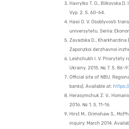
Havrylko T. O., Bilkovska D
Vyp. 2. S. 60-64.
Hasii O. V. Osoblyvosti tra
universytetu. Seriia: Ekonomi
Zavadska D., Kharkhardina 
Zaporizkoi derzhavnoi inzhe
Leshchukh I. V. Priorytety 
Ukrainy. 2015. № 7. S. 86-9
Official site of NBU. Regio
banks). Available at:
https:/
Herasymchuk Z. V., Homaniuk
2016. № 1. S. 11-16.
Hirst M., Grimshaw S., McPhe
inquiry. March 2014. Availab