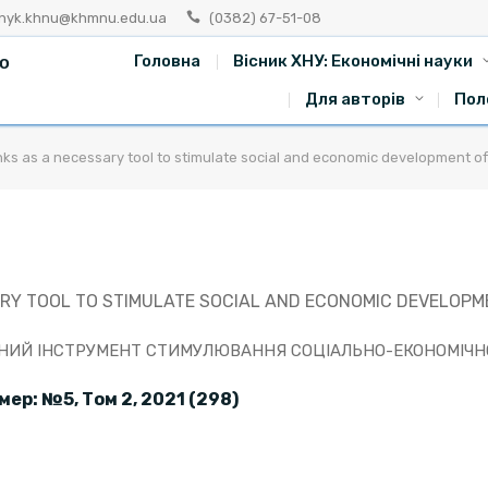
snyk.khnu@khmnu.edu.ua
(0382) 67-51-08
го
Головна
Вісник ХНУ: Економічні науки
Для авторів
Пол
ks as a necessary tool to stimulate social and economic development of
RY TOOL TO STIMULATE SOCIAL AND ECONOMIC DEVELOPME
ДНИЙ ІНСТРУМЕНТ СТИМУЛЮВАННЯ СОЦІАЛЬНО-ЕКОНОМІЧНО
омер: №
5,
Том 2, 202
1 (2
98)