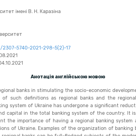
итет імені В. Н. Каразіна
іверситет
91/2307-5740-2021-298-5(2)-17
08.2021
4.10.2021
Анотація англійською мовою
onal banks in stimulating the socio-economic developmen
n of such definitions as regional banks and the regional
king system of Ukraine has undergone a significant reduct
, and capital in the total banking system of the country. It 
unt the importance of having a regional banking system 
ons of Ukraine. Examples of the organization of bankin
at regional banks can be full-fledged subjects of the mo