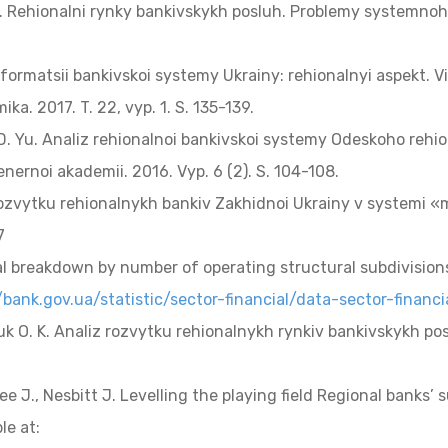
. I. Rehionalni rynky bankivskykh posluh. Problemy systemno
nsformatsii bankivskoi systemy Ukrainy: rehionalnyi aspekt.
ka. 2017. T. 22, vyp. 1. S. 135-139.
D. Yu. Analiz rehionalnoi bankivskoi systemy Odeskoho rehi
nernoi akademii. 2016. Vyp. 6 (2). S. 104-108.
rozvytku rehionalnykh bankiv Zakhidnoi Ukrainy v systemi «m
7
nal breakdown by number of operating structural subdivision
/bank.gov.ua/statistic/sector-financial/data-sector-financ
 O. K. Analiz rozvytku rehionalnykh rynkiv bankivskykh posl
e J., Nesbitt J. Levelling the playing field Regional banks’
le at: