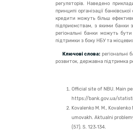
регуляторів. Наведено приклад
принципі організації банківсько
кредити можуть більш ефективн
підприємствам, з якими банки з
регіональні банки можуть бути
підтримки з боку НБУ та місцевих
Ключові слова:
регіональні б
розвиток, державна підтримка ре
Official site of NBU. Main p
https://bank.gov.ua/statist
Kovalenko M. M., Kovalenko 
umovakh. Aktualni problemy
(57). S. 123˗134.