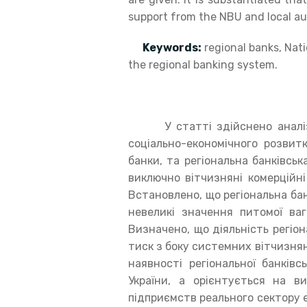
support from the NBU and local aut
Keywords:
regional banks, Nat
the regional banking system.
У статті здійснено аналіз ді
соціально-економічного розвитк
банки, та регіональна банківсь
виключно вітчизняні комерційні
Встановлено, що регіональна ба
невеликі значення питомої ваг
Визначено, що діяльність регіо
тиск з боку системних вітчизнян
наявності регіональної банківс
України, а орієнтується на в
підприємств реального сектору 