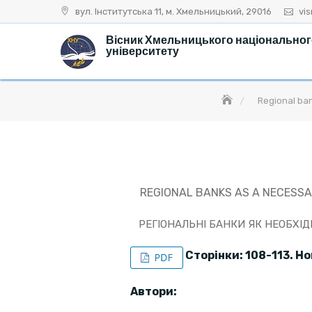
Skip
вул. Інститутська 11, м. Хмельницький, 29016
vi
to
Вісник Хмельницького національно
content
університету
Regional ban
REGIONAL BANKS AS A NECESSA
РЕГІОНАЛЬНІ БАНКИ ЯК НЕОБХІ
Сторінки: 108-113. Н
Автори: