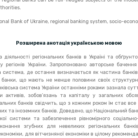
horities.
ional Bank of Ukraine, regional banking system, socio-econ
Розширена анотація українською мовою
яльності регіональних банків в Україні та обґрунто
у регіонів України. Запропоновано авторське бачення 
ка система, де остання визначається як частина банківс
 банки, що мають не менше половини своїх структурни
нківська система України останніми роками зазнала сут
и активів, зобов’язань та капіталу у загальних обсяг
нальних банків свідчить, що з кожним роком їм стає вс
их та іноземних банків. Доведено, що Національний бан
ької системи та забезпечення рівномірного соціально
иконання згубних для невеликих регіональних банкі
економіки, для вітчизняної економіки в цілому рекоменд