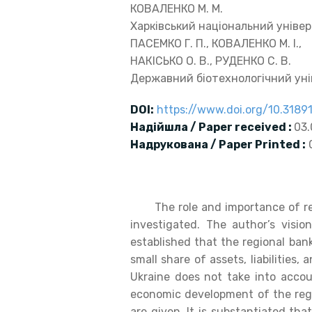
КОВАЛЕНКО М. М.
Харківський національний універс
ПАСЕМКО Г. П., КОВАЛЕНКО М. І.,
НАКІСЬКО О. В., РУДЕНКО С. В.
Державний біотехнологічний ун
DOI
:
https://www.doi.org/10.318
Надійшла / Paper received :
03.
Надрукована / Paper Printed :
0
The role and importance of regi
investigated. The author’s visio
established that the regional ban
small share of assets, liabilities
Ukraine does not take into acco
economic development of the regi
are given. It is substantiated th