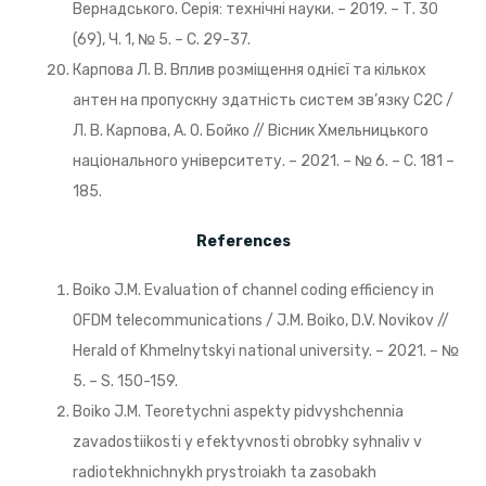
Вернадського. Серія: технічні науки. – 2019. – Т. 30
(69), Ч. 1, № 5. – C. 29-37.
Карпова Л. В. Вплив розміщення однієї та кількох
антен на пропускну здатність систем зв’язку C2C /
Л. В. Карпова, А. О. Бойко // Вісник Хмельницького
національного університету. – 2021. – № 6. – С. 181 –
185.
References
Boiko J.M. Evaluation of channel coding efficiency in
OFDM telecommunications / J.M. Boiko, D.V. Novikov //
Herald of Khmelnytskyi national university. – 2021. – №
5. – S. 150-159.
Boiko J.M. Teoretychni aspekty pidvyshchennia
zavadostiikosti y efektyvnosti obrobky syhnaliv v
radiotekhnichnykh prystroiakh ta zasobakh