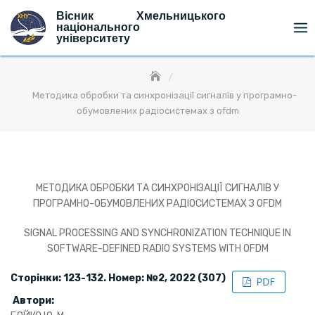
Skip
Вісник Хмельницького
to
національного
університету
content
Методика обробки та синхронізації сигналів у програмно-
обумовлених радіосистемах з ofdm
МЕТОДИКА ОБРОБКИ ТА СИНХРОНІЗАЦІЇ СИГНАЛІВ У
ПРОГРАМНО-ОБУМОВЛЕНИХ РАДІОСИСТЕМАХ З OFDM
SIGNAL PROCESSING AND SYNCHRONIZATION TECHNIQUE IN
SOFTWARE-DEFINED RADIO SYSTEMS WITH OFDM
Сторінки: 12
3
-13
2
. Номер: №2, 2022 (307)
Автори: