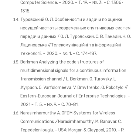
Computer Science. – 2020. – Т. 19. – №. 3. – С. 1306-
1315.
Туровський О. Л. Особенности и задачи по оценке
несущей частоты современных спутниковых систем
передачи данных / О. Л. Туровський, С. В. Панадій, Н. О.
Ліщиновська //Телекомунікаційні та інформаційні
технології. – 2020. – №. 1. – С. 174-187.
Berkman Analyzing the code structures of
multidimensional signals for a continuous information
transmission channel / L. Berkman, O. Turovsky, L
.Kyrpach, O. Varfolomeeva, V. Dmytrenko, O. Pokotylo //
Eastern-European Journal of Enterprise Technologies. –
2021 – Т. 5. – №. 9. – С. 70-81.
Narasimhamurthy A. OFDM Systems for Wireless
Communications
/
Narasimhamurthy, M. Banavar, C.
Tepedelenliouglu. – USA: Morgan & Claypool, 2010. – P.