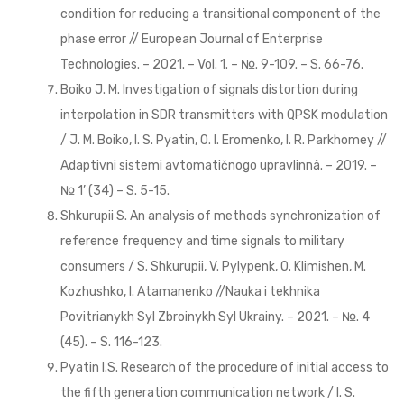
condition for reducing a transitional component of the
phase error // European Journal of Enterprise
Technologies. – 2021. – Vol. 1. – №. 9-109. – S. 66-76.
Boiko J. M. Investigation of signals distortion during
interpolation in SDR transmitters with QPSK modulation
/ J. M. Boiko, I. S. Pyatin, O. I. Еrоmenko, I. R. Parkhomey //
Adaptivni sistemi avtomatičnogo upravlinnâ. – 2019. –
№ 1’ (34) – S. 5-15.
Shkurupii S. An analysis of methods synchronization of
reference frequency and time signals to military
consumers / S. Shkurupii, V. Pylypenk, O. Klimishen, M.
Kozhushko, I. Atamanenko //Nauka i tekhnika
Povitrianykh Syl Zbroinykh Syl Ukrainy. – 2021. – №. 4
(45). – S. 116-123.
Pyatin I.S. Research of the procedure of initial access to
the fifth generation communication network / I. S.