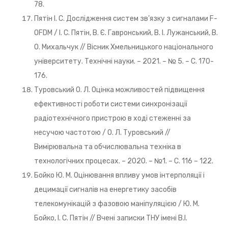
78.
Пятін І. С. Дослідження систем зв’язку з сигналами F-
OFDM / І. С. Пятін, В. Є. Гавронський, В. І. Лужанський, В.
О. Михальчук // Вісник Хмельницького національного
університету. Технічні науки. – 2021. – № 5. – С. 170-
176.
Туровський О. Л. Оцінка можливостей підвищення
ефективності роботи системи синхронізації
радіотехнічного пристрою в ході стеженні за
несучою частотою / О. Л. Туровський //
Вимірювальна та обчислювальна техніка в
технологічних процесах. – 2020. – №1. – С. 116 – 122.
Бойко Ю. М. Оцінювання впливу умов інтерполяції і
децимації сигналів на енергетику засобів
телекомунікацій з фазовою маніпуляцією / Ю. М.
Бойко, І. С. Пятін // Вчені записки ТНУ імені В.І.