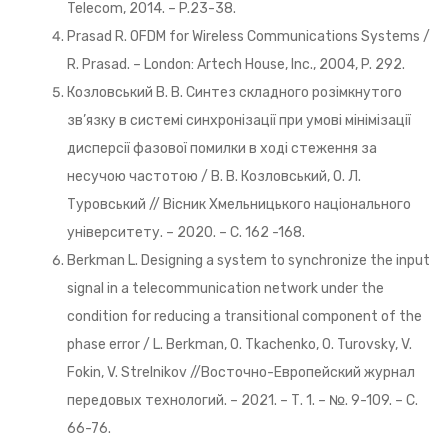
Telecom, 2014. – P.23-38.
Prasad R. OFDM for Wireless Communications Systems /
R. Prasad. – London: Artech House, Inc., 2004, P. 292.
Козловський В. В. Синтез складного розімкнутого
зв’язку в системі синхронізації при умові мінімізації
дисперсії фазової помилки в ході стеження за
несучою частотою / В. В. Козловський, О. Л.
Туровський // Вісник Хмельницького національного
університету. – 2020. – С. 162 -168.
Berkman L. Designing a system to synchronize the input
signal in a telecommunication network under the
condition for reducing a transitional component of the
phase error / L. Berkman, O. Tkachenko, O. Turovsky, V.
Fokin, V. Strelnikov //Восточно-Европейский журнал
передовых технологий. – 2021. – Т. 1. – №. 9-109. – С.
66-76.