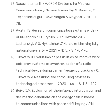
Narasimhamurthy A. OFDM Systems for Wireless
Communications
/
Narasimhamurthy, M. Banavar, C.
Tepedelenliouglu. – USA: Morgan & Claypool, 2010. – P.
78.
Pyatin I.S. Research communication systems with F-
OFDM signals / I. S. Pyatin, V. Ye. Havronskyi, V. I.
Luzhanskyi, V. O. Mykhalchuk // Herald of Khmelnytskyi
national university. – 2021. – № 5. – S. 170-176.
Turovsky O. Evaluation of possibilities to improve work
efficiency systems of synchronization of a radio
technical device during carrier frequency tracking / O.
Turovsky // Measuring and computing devices in
technological processes. – 2020. – №1 – S. 116 – 122.
Boiko J.M. Evaluation of the influence interpolation and
decimation conditions on the energy gain in means
telecommunications with phase shift keying / J.M.