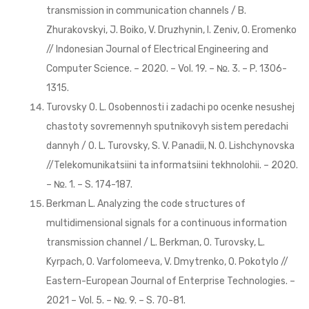
transmission in communication channels / B.
Zhurakovskyi, J. Boiko, V. Druzhynin, I. Zeniv, О. Eromenko
// Indonesian Journal of Electrical Engineering and
Computer Science. – 2020. – Vol. 19. – №. 3. – P. 1306-
1315.
Turovsky O. L. Osobennosti i zadachi po ocenke nesushej
chastoty sovremennyh sputnikovyh sistem peredachi
dannyh / O. L. Turovsky, S. V. Panadii, N. O. Lishchynovska
//Telekomunikatsiini ta informatsiini tekhnolohii. – 2020.
– №. 1. – S. 174-187.
Berkman L. Analyzing the code structures of
multidimensional signals for a continuous information
transmission channel / L. Berkman, O. Turovsky, L.
Kyrpach, O. Varfolomeeva, V. Dmytrenko, O. Pokotylo //
Eastern-European Journal of Enterprise Technologies. –
2021 – Vol. 5. – №. 9. – S. 70-81.