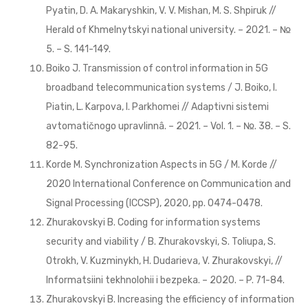
Pyatin, D. A. Makaryshkin, V. V. Mishan, M. S. Shpiruk //
Herald of Khmelnytskyi national university. – 2021. – №
5. – S. 141-149.
Boiko J. Transmission of control information in 5G
broadband telecommunication systems / J. Boiko, I.
Piatin, L. Karpova, I. Parkhomei // Adaptivni sistemi
avtomatičnogo upravlinnâ. – 2021. – Vol. 1. – №. 38. – S.
82-95.
Korde M. Synchronization Aspects in 5G / M. Korde //
2020 International Conference on Communication and
Signal Processing (ICCSP), 2020, pp. 0474-0478.
Zhurakovskyi B. Coding for information systems
security and viability / B. Zhurakovskyi, S. Toliupa, S.
Otrokh, V. Kuzminykh, H. Dudarieva, V. Zhurakovskyi, //
Informatsiini tekhnolohii i bezpeka. – 2020. – P. 71-84.
Zhurakovskyi B. Increasing the efficiency of information