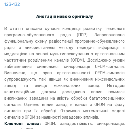
123-132
Анотація мовою оригіналу
В статті описано сучасні концепції розвитку технології
програмно-обумовленого радіо (ПОР). Запропоновано
функціональну схему радіостанції програмно-обумовленого
радіо з використанням методу передачі інформації з
модуляцією на основі мультиплексування з ортогональним
частотним розділенням каналів (OFDM). Досліджено умови
забезпечення символьної синхронізації OFDM-сигналів.
Визначено, що зрив ортогональності OFDM-символів
супроводжують такі явища як виникнення міжсимвольних
завад та явище міжканальних завад. Методом
констеляційних діаграм досліджено вплив помилок
викликаних завадами на якість обробки багатопозиційних
сигналів. Оцінено вплив завад в каналі з OFDM на фазу
сигналів при їх обробці. Отримано математичні моделі
сигналів з OFDM за наявності завадових впливів.
Ключові слова:
OFDM, завадостійкість, синхронізація,