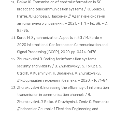
Бойко Ю. Transmission of control information in 5G
broadband telecommunication systems / Ю. Бойко, І.
П’ятін, Л. Карпова, I. Пархомей // Адаптивні системи
автоматичного управління. – 2021. – Т. 1. – №. 38. – С.
82-95.
Korde M. Synchronization Aspects in 5G / M. Korde //
2020 International Conference on Communication and
Signal Processing (ICCSP), 2020, pp. 0474-0478.
Zhurakovskyi B. Coding for information systems
security and viability / B. Zhurakovskyi, S. Toliupa, S.
Otrokh, V. Kuzminykh, H. Dudarieva, V. Zhurakovskyi,
//Iнформаційні технології і безпека. – 2020. – P. 71-84.
Zhurakovskyi B. Increasing the efficiency of information
transmission in communication channels / B.
Zhurakovskyi, J. Boiko, V. Druzhynin, I. Zeniv, О. Eromenko
//Indonesian Journal of Electrical Engineering and