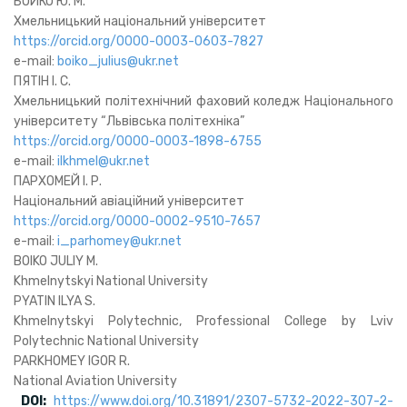
БОЙКО Ю. М.
Хмельницький національний університет
https://orcid.org/0000-0003-0603-7827
e-mail:
boiko_julius@ukr.net
ПЯТІН І. С.
Хмельницький політехнічний фаховий коледж Національного
університету “Львівська політехніка”
https://orcid.org/0000-0003-1898-6755
e-mail:
ilkhmel@ukr.net
ПАРХОМЕЙ I. Р.
Національний авіаційний університет
https://orcid.org/0000-0002-9510-7657
e-mail:
i_parhomey@ukr.net
BOIKO JULIY M.
Khmelnytskyi National University
PYATIN ILYA S.
Khmelnytskyi Polytechnic, Professional College by Lviv
Polytechnic National University
PARKHOMEY IGOR R.
National Aviation University
DOI:
https://www.doi.org/10.31891/2307-5732-2022-307-2-