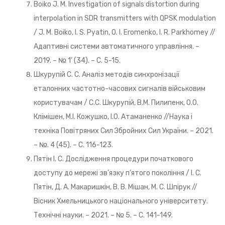
Boiko J. M. Investigation of signals distortion during
interpolation in SDR transmitters with QPSK modulation
/ J. M. Boiko, I. S. Pyatin, O. I. Еrоmenko, I. R. Parkhomey //
Адаптивні системи автоматичного управління. –
2019. – № 1’ (34). – С. 5-15.
Шкурупій C. C. Аналіз методів синхронізації
еталонних частотно-часових сигналів військовим
користувачам / C.C. Шкурупій, В.М. Пилипенк, О.О.
Клімішен, М.І. Кожушко, І.О. Атаманенко //Наука і
техніка Повітряних Сил Збройних Сил України. – 2021.
– №. 4 (45). – С. 116-123.
Пятін І. С. Дослідження процедури початкового
доступу до мережі зв’язку п’ятого покоління / І. С.
Пятін, Д. А. Макаришкін, В. В. Мішан, М. С. Шпірук //
Вісник Хмельницького національного університету.
Технічні науки. – 2021. – № 5. – С. 141-149.