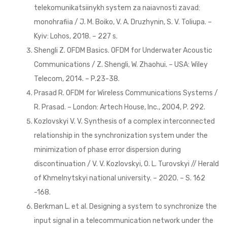
telekomunikatsiinykh system za naiavnosti zavad:
monohrafiia / J. M. Boiko, V. A. Druzhynin, S. V. Toliupa. –
Kyiv: Lohos, 2018. – 227 s.
Shengli Z. OFDM Basics. OFDM for Underwater Acoustic
Communications / Z. Shengli, W. Zhaohui. – USA: Wiley
Telecom, 2014. – P.23-38.
Prasad R. OFDM for Wireless Communications Systems /
R. Prasad. – London: Artech House, Inc., 2004, P. 292.
Kozlovskyi V. V. Synthesis of a complex interconnected
relationship in the synchronization system under the
minimization of phase error dispersion during
discontinuation / V. V. Kozlovskyi, O. L. Turovskyi // Herald
of Khmelnytskyi national university. – 2020. – S. 162
-168.
Berkman L. et al. Designing a system to synchronize the
input signal in a telecommunication network under the