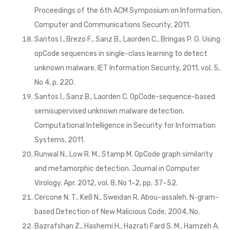
Proceedings of the 6th ACM Symposium on Information,
Computer and Communications Security, 2011.
Santos I., Brezo F., Sanz B., Laorden C., Bringas P. G. Using
opCode sequences in single-class learning to detect
unknown malware. IET Information Security, 2011, vol. 5,
No 4, p. 220.
Santos I., Sanz B., Laorden C. OpCode-sequence-based
semisupervised unknown malware detection.
Computational Intelligence in Security for Information
Systems, 2011.
Runwal N., Low R. M., Stamp M. OpCode graph similarity
and metamorphic detection. Journal in Computer
Virology, Apr. 2012, vol. 8, No 1–2, pp. 37–52.
Cercone N. T., Keß N., Sweidan R. Abou-assaleh. N-gram-
based Detection of New Malicious Code, 2004, No.
Bazrafshan Z., Hashemi H., Hazrati Fard S. M., Hamzeh A.