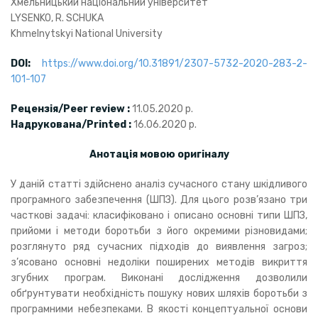
Хмельницький національний університет
LYSENKO, R. SCHUKA
Khmelnytskyi National University
DOI:
https://www.doi.org/10.31891/2307-5732-2020-283-2-
101-107
Рецензія/Peer review :
11.05.2020 р.
Надрукована/Printed :
16.06.2020 р.
Анотація мовою оригіналу
У даній статті здійснено аналіз сучасного стану шкідливого
програмного забезпечення (ШПЗ). Для цього розв’язано три
часткові задачі: класифіковано і описано основні типи ШПЗ,
прийоми і методи боротьби з його окремими різновидами;
розглянуто ряд сучасних підходів до виявлення загроз;
з’ясовано основні недоліки поширених методів викриття
згубних програм. Виконані дослідження дозволили
обґрунтувати необхідність пошуку нових шляхів боротьби з
програмними небезпеками. В якості концептуальної основи