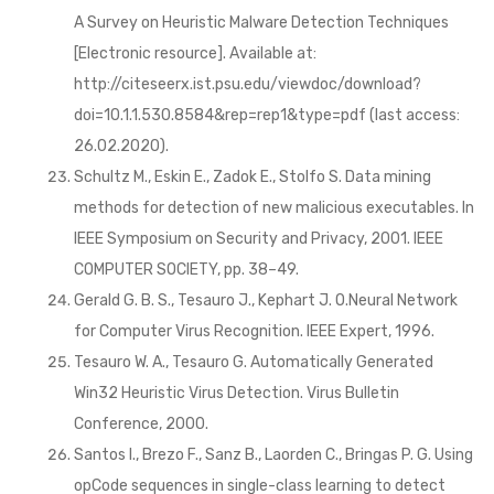
A Survey on Heuristic Malware Detection Techniques
[Electronic resource]. Available at:
http://citeseerx.ist.psu.edu/viewdoc/download?
doi=10.1.1.530.8584&rep=rep1&type=pdf (last access:
26.02.2020).
Schultz M., Eskin E., Zadok E., Stolfo S. Data mining
methods for detection of new malicious executables. In
IEEE Symposium on Security and Privacy, 2001. IEEE
COMPUTER SOCIETY, pp. 38–49.
Gerald G. B. S., Tesauro J., Kephart J. O.Neural Network
for Computer Virus Recognition. IEEE Expert, 1996.
Tesauro W. A., Tesauro G. Automatically Generated
Win32 Heuristic Virus Detection. Virus Bulletin
Conference, 2000.
Santos I., Brezo F., Sanz B., Laorden C., Bringas P. G. Using
opCode sequences in single-class learning to detect