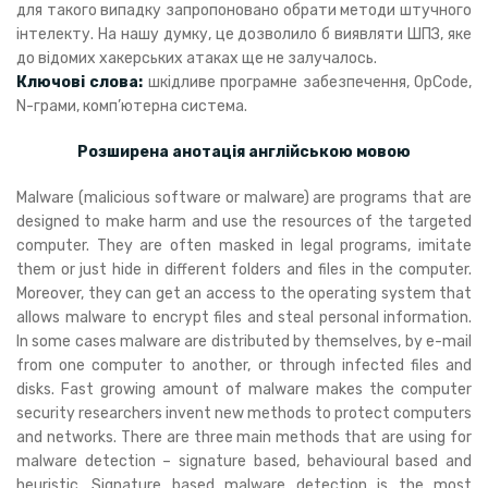
для такого випадку запропоновано обрати методи штучного
інтелекту. На нашу думку, це дозволило б виявляти ШПЗ, яке
до відомих хакерських атаках ще не залучалось.
Ключові слова:
шкідливе програмне забезпечення, OpCode,
N-грами, комп’ютерна система.
Розширена анотація англійською мовою
Malware (malicious software or malware) are programs that are
designed to make harm and use the resources of the targeted
computer. They are often masked in legal programs, imitate
them or just hide in different folders and files in the computer.
Moreover, they can get an access to the operating system that
allows malware to encrypt files and steal personal information.
In some cases malware are distributed by themselves, by e-mail
from one computer to another, or through infected files and
disks. Fast growing amount of malware makes the computer
security researchers invent new methods to protect computers
and networks. There are three main methods that are using for
malware detection – signature based, behavioural based and
heuristic. Signature based malware detection is the most