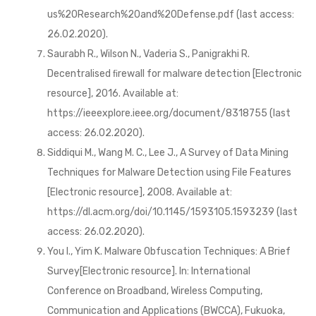
us%20Research%20and%20Defense.pdf (last access:
26.02.2020).
Saurabh R., Wilson N., Vaderia S., Panigrakhi R.
Decentralised ﬁrewall for malware detection [Electronic
resource], 2016. Available at:
https://ieeexplore.ieee.org/document/8318755 (last
access: 26.02.2020).
Siddiqui M., Wang M. C., Lee J., A Survey of Data Mining
Techniques for Malware Detection using File Features
[Electronic resource], 2008. Available at:
https://dl.acm.org/doi/10.1145/1593105.1593239 (last
access: 26.02.2020).
You I., Yim K. Malware Obfuscation Techniques: A Brief
Survey[Electronic resource]. In: International
Conference on Broadband, Wireless Computing,
Communication and Applications (BWCCA), Fukuoka,