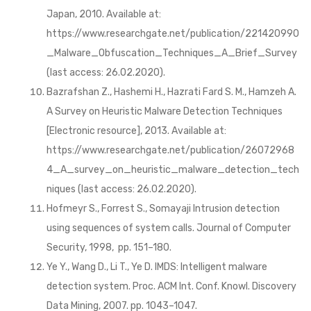
Japan, 2010. Available at:
https://www.researchgate.net/publication/221420990
_Malware_Obfuscation_Techniques_A_Brief_Survey
(last access: 26.02.2020).
Bazrafshan Z., Hashemi H., Hazrati Fard S. M., Hamzeh A.
A Survey on Heuristic Malware Detection Techniques
[Electronic resource], 2013. Available at:
https://www.researchgate.net/publication/26072968
4_A_survey_on_heuristic_malware_detection_tech
niques (last access: 26.02.2020).
Hofmeyr S., Forrest S., Somayaji Intrusion detection
using sequences of system calls. Journal of Computer
Security, 1998, pp. 151–180.
Ye Y., Wang D., Li T., Ye D. IMDS: Intelligent malware
detection system. Proc. ACM Int. Conf. Knowl. Discovery
Data Mining, 2007. pp. 1043–1047.