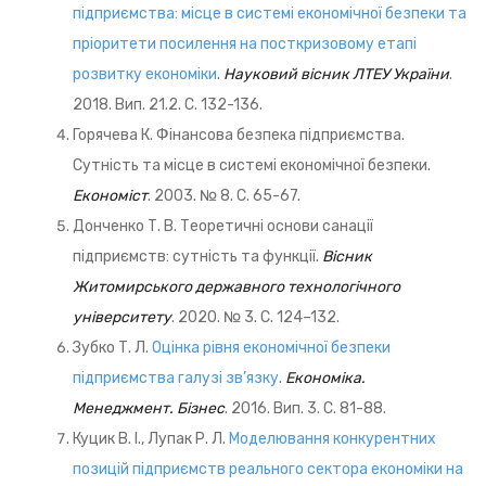
підприємства: місце в системі економічної безпеки та
пріоритети посилення на посткризовому етапі
розвитку економіки
.
Науковий вісник ЛТЕУ України
.
2018. Вип. 21.2. С. 132-136.
Горячева К. Фінансова безпека підприємства.
Сутність та місце в системі економічної безпеки.
Економіст
. 2003. № 8. С. 65-67.
Донченко Т. В. Теоретичні основи санації
підприємств: сутність та функції.
Вісник
Житомирського державного технологічного
університету
. 2020. № 3. С. 124–132.
Зубко Т. Л.
Оцінка рівня економічної безпеки
підприємства галузі зв’язку
.
Економіка.
Менеджмент. Бізнес
. 2016. Вип. 3. С. 81-88.
Куцик В. І., Лупак Р. Л.
Моделювання конкурентних
позицій підприємств реального сектора економіки на