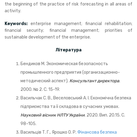
the beginning of the practice of risk forecasting in all areas of
activity.
Keywords:
enterprise management; financial rehabilitation;
financial security; financial management; priorities of
sustainable development of the enterprise.
Література
Бендиков М. Экономическая безопасность
промышленного предприятия (организационно­
методический аспект).
Консультант директора
.
2000. № 2. С. 15-19.
Васильчак С. В., Веселовський А. І. Економічна безпека
підприємства та її складова в сучасних умовах.
Науковий вісник НЛТУ України
. 2020. Вип. 20.15. С.
98–105.
Васильців Т. Г., Ярошко О. Р.
Фінансова безпека