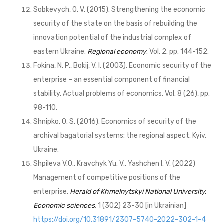
Sobkevych, O. V. (2015). Strengthening the economic
security of the state on the basis of rebuilding the
innovation potential of the industrial complex of
eastern Ukraine.
Regional economy
. Vol. 2. pp. 144-152.
Fokina, N. P., Bokij, V. I. (2003). Economic security of the
enterprise – an essential component of financial
stability. Actual problems of economics. Vol. 8 (26), pp.
98-110.
Shnipko, O. S. (2016). Economics of security of the
archival bagatorial systems: the regional aspect. Kyiv,
Ukraine.
Shpileva V.O., Kravchyk Yu. V., Yashchen I. V. (2022)
Management of competitive positions of the
enterprise.
Herald of Khmelnytskyi National University.
Economic sciences
, 1 (302) 23-30 [in Ukrainian]
https://doi.org/10.31891/2307-5740-2022-302-1-4