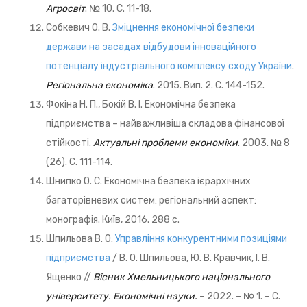
Агросвіт
. № 10. С. 11-18.
Собкевич О. В.
Зміцнення економічної безпеки
держави на засадах відбудови інноваційного
потенціалу індустріального комплексу сходу України
.
Регіональна економіка
. 2015. Вип. 2. С. 144-152.
Фокіна Н. П., Бокій В. І. Економічна безпека
підприємства – найважливіша складова фінансової
стійкості.
Актуальні проблеми економіки
. 2003. № 8
(26). С. 111-114.
Шнипко О. С. Економічна безпека ієрархічних
багаторівневих систем: регіональний аспект:
монографія. Київ, 2016. 288 с.
Шпильова В. О.
Управління конкурентними позиціями
підприємства
/ В. О. Шпильова, Ю. В. Кравчик, І. В.
Ященко //
Вісник Хмельницького національного
університету. Економічні науки.
– 2022. – № 1. – С.