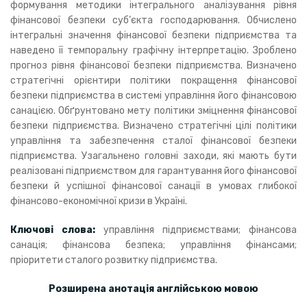
формування методики інтегрального аналізування рівня
фінансової безпеки суб’єкта господарювання. Обчислено
інтегральні значення фінансової безпеки підприємства та
наведено її темпоральну графічну інтерпретацію. Зроблено
прогноз рівня фінансової безпеки підприємства. Визначено
стратегічні орієнтири політики покращення фінансової
безпеки підприємства в системі управління його фінансовою
санацією. Обґрунтовано мету політики зміцнення фінансової
безпеки підприємства. Визначено стратегічні цілі політики
управління та забезпечення сталої фінансової безпеки
підприємства. Узагальнено головні заходи, які мають бути
реалізовані підприємством для гарантування його фінансової
безпеки й успішної фінансової санації в умовах глибокої
фінансово-економічної кризи в Україні.
Ключові слова:
управління підприємствами; фінансова
санація; фінансова безпека; управління фінансами;
пріоритети сталого розвитку підприємства.
Розширена анотація англійською мовою