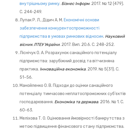
внутрішньому ринку
.
Бізнес Інформ
. 2017. № 12 (479).
С. 244-249.
Лупак Р. Л., Дідич А. М.
Економічні основи
забезпечення конкурентоспроможності
підприємства в умовах ринкових відносин
.
Науковий
вісник ЛТЕУ України
. 2017. Вип. 20.6. С. 248-252.
Ліснічук О. А. Розрахунок санаційного потенціалу
підприємства: зарубіжний досвід та вітчизняна
практика.
Інноваційна економіка
. 2019. № 5(31). С.
51–56.
Манойленко О. В. Підходи до оцінки санаційного
потенціалу тимчасово неплатоспроможних суб’єктів
господарювання.
Економіка та держава
. 2016. № 1. С.
60-63.
Меліхова Т. О. Оцінювання ймовірності банкрутства з
метою підвищення фінансового стану підприємства.