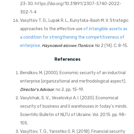
23-30. https://doi.org/10.31891/2307-5740-2022-
302-1-4
Vasyltsiv T. G., Lupak R. L., Kunytska-Iliash M. V. Strategic
approaches to the effective use
of intangible assets as
a condition for strengthening the competitiveness of
enterprise
.
Науковий вісник Полісся
. № 2 (14). С. 8-15.
References
Bendikov, M. (2000). Economic security of an industrial
enterprise (organizational and methodological aspect).
Director’s Advisor
. no 2. pp. 15-19.
Vasylchak, S. V.., Veselovkyi А. І. (2020). Economical
security of business and її warehouses in today’s minds.
Scientific Bulletin of NLTU of Ukraine. Vol. 20.15. pp. 98–
105.
Vasyltsiv, T. G., Yaroshko О. R. (2018). Financial security