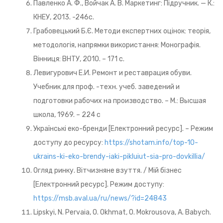
Павленко А. Ф., Войчак А. В. Маркетинг: Підручник. — К.:
КНЕУ, 2013. -246с.
Грабовецький Б.Є. Методи експертних оцінок: теорія,
методологія, напрямки використання: Монографія.
Вінниця: ВНТУ, 2010. – 171 с.
Левигурович Е.И. Ремонт и реставрация обуви.
Учебник для проф. -техн. учеб. заведений и
подготовки рабочих на производство. – М.: Высшая
школа, 1969. – 224 с
Українські еко-бренди [Електронний ресурс]. – Режим
доступу до ресурсу:
https://shotam.info/top-10-
ukrains-ki-eko-brendy-iaki-pikluiut-sia-pro-dovkillia/
Огляд ринку. Вітчизняне взуття. / Мій бізнес
[Електронний ресурс]. Режим доступу:
https://msb.aval.ua/ru/news/?id=24843
Lipskyi, N. Pervaia, O. Okhmat, O. Mokrousova, A. Babych.