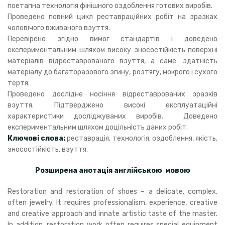
поетапна технологія фінішного оздоблення готових виробів.
Проведено повний цикл реставраційних робіт на зразках
чоловічого вживаного взуття.
Перевірено згідно вимог стандартів і доведено
експериментальним шляхом високу зносостійкість поверхні
матеріалів відреставрованого взуття, а саме: здатність
матеріалу до багаторазового згину, розтягу, мокрого і сухого
тертя.
Проведено дослідне носіння відреставрованих зразків
взуття. Підтверджено високі експлуатаційні
характеристики досліджуваних виробів. Доведено
експериментальним шляхом доцільність даних робіт.
Ключові слова:
реставрація, технологія, оздоблення, якість,
зносостійкість, взуття.
Розширена анотація англійською мовою
Restoration and restoration of shoes – a delicate, complex,
often jewelry. It requires professionalism, experience, creative
and creative approach and innate artistic taste of the master.
In addition, restoration work often requires special equipment