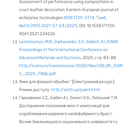
Assessment of performance using compositions in
crust leather decoration. Eastern-European journal of
enterprise technologies
ISSN 1729-3774, Том6,
№1/6 (109) 2021, 57-63 (2021):
DOI: 10.15587/1729-
4061.2021.224226
Leshchyshyn, M.M.
,
Garkavenko, S.S.
,
Babich, A.I.
ICAMS
Proceedings of the International Conference on
Advanced Materials and Systems
, 2020, стр. 83–88
http://icams.ro/icamsresurse/2020/files/VOLUM_ICAM
S_2020_FINAL.pdf
Хімія для фінішної обробки ” [Електронний ресурс].
Режим доступу:
http://zotti.ua/paint.html
Гаркавенко С.С., Бабич А.І., Охмат О.А., Липський Т.М.
Дослідження показників якості композицій для
оздоблювання шкіряного напівфабрикату Краст.
Вісник Хмельницького національного університету.