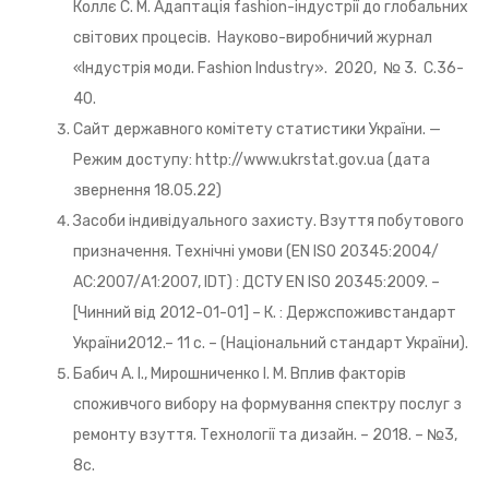
Коллє С. М. Адаптація fashion-індустрії до глобальних
світових процесів. Науково-виробничий журнал
«Індустрія моди. Fashion Industry». 2020, № 3. С.36-
40.
Сайт державного комітету статистики України. —
Режим доступу: http://www.ukrstat.gov.ua (дата
звернення 18.05.22)
Засоби індивідуального захисту. Взуття побутового
призначення. Технічні умови (EN ISO 20345:2004/
АС:2007/А1:2007, IDT) : ДСТУ EN ISO 20345:2009. –
[Чинний від 2012-01-01] – К. : Держспоживстандарт
України2012.– 11 с. – (Національний стандарт України).
Бабич А. І., Мирошниченко І. М. Вплив факторів
споживчого вибору на формування спектру послуг з
ремонту взуття. Технології та дизайн. – 2018. – №3,
8с.