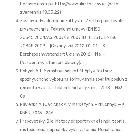
Rezhym dostupu: http://www.ukrstat.gov.ua (data
zvernennia 18.05.22)
Zasoby indyvidualnoho zakhystu. Vzuttia pobutovoho
pryznachennia. Tekhnichni umovy (EN ISO
20345:2004/AS:2007/A1:2007, IDT) : DSTU EN ISO
20345:2009. – [Chynnyi vid 2012-01-01] – K. :
Derzhspozhyvstandart Ukrainy2012.– 11 s. –
(Natsionalnyi standart Ukrainy).
Babych A. I., Myroshnychenko I. M. Vplyv faktoriv
spozhyvchoho vyboru na formuvannia spektru posluh z
remontu vzuttia. Tekhnolohii ta dyzain. – 2018. – №3,
8s.
Pavlenko A. F., Voichak A. V. Marketynh: Pidruchnyk. — K.:
KNEU, 2013. -246s.
Hrabovetskyi B.Ie. Metody ekspertnykh otsinok: teoriia,
metodolohiia, napriamky vykorystannia: Monohrafiia.