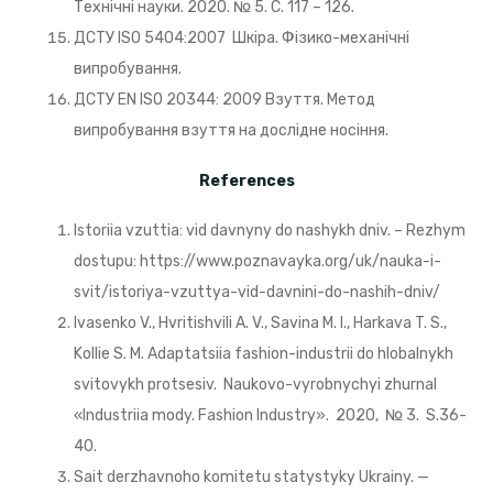
Технічні науки. 2020. № 5. С. 117 – 126.
ДСТУ ISO 5404:2007 Шкіра. Фізико-механічні
випробування.
ДСТУ EN ISO 20344: 2009 Взуття. Метод
випробування взуття на дослідне носіння.
References
Istoriia vzuttia: vid davnyny do nashykh dniv. – Rezhym
dostupu: https://www.poznavayka.org/uk/nauka-i-
svit/istoriya-vzuttya-vid-davnini-do-nashih-dniv/
Ivasenko V., Hvritishvili A. V., Savina M. I., Harkava T. S.,
Kollie S. M. Adaptatsiia fashion-industrii do hlobalnykh
svitovykh protsesiv. Naukovo-vyrobnychyi zhurnal
«Industriia mody. Fashion Industry». 2020, № 3. S.36-
40.
Sait derzhavnoho komitetu statystyky Ukrainy. —