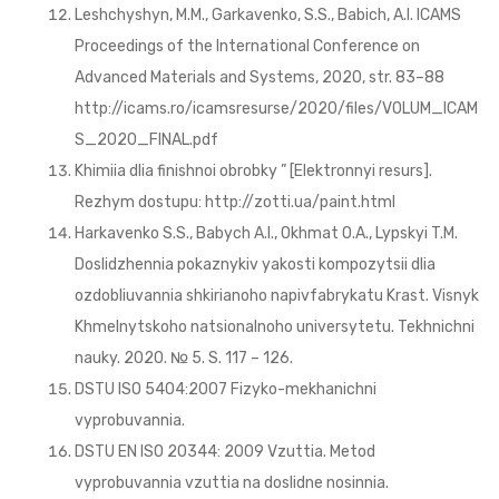
Leshchyshyn, M.M., Garkavenko, S.S., Babich, A.I. ICAMS
Proceedings of the International Conference on
Advanced Materials and Systems, 2020, str. 83–88
http://icams.ro/icamsresurse/2020/files/VOLUM_ICAM
S_2020_FINAL.pdf
Khimiia dlia finishnoi obrobky ” [Elektronnyi resurs].
Rezhym dostupu: http://zotti.ua/paint.html
Harkavenko S.S., Babych A.I., Okhmat O.A., Lypskyi T.M.
Doslidzhennia pokaznykiv yakosti kompozytsii dlia
ozdobliuvannia shkirianoho napivfabrykatu Krast. Visnyk
Khmelnytskoho natsionalnoho universytetu. Tekhnichni
nauky. 2020. № 5. S. 117 – 126.
DSTU ISO 5404:2007 Fizyko-mekhanichni
vyprobuvannia.
DSTU EN ISO 20344: 2009 Vzuttia. Metod
vyprobuvannia vzuttia na doslidne nosinnia.