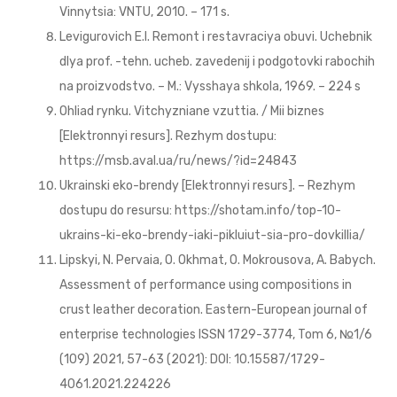
Vinnytsia: VNTU, 2010. – 171 s.
Levigurovich E.I. Remont i restavraciya obuvi. Uchebnik
dlya prof. -tehn. ucheb. zavedenij i podgotovki rabochih
na proizvodstvo. – M.: Vysshaya shkola, 1969. – 224 s
Ohliad rynku. Vitchyzniane vzuttia. / Mii biznes
[Elektronnyi resurs]. Rezhym dostupu:
https://msb.aval.ua/ru/news/?id=24843
Ukrainski eko-brendy [Elektronnyi resurs]. – Rezhym
dostupu do resursu: https://shotam.info/top-10-
ukrains-ki-eko-brendy-iaki-pikluiut-sia-pro-dovkillia/
Lipskyi, N. Pervaia, O. Okhmat, O. Mokrousova, A. Babych.
Assessment of performance using compositions in
crust leather decoration. Eastern-European journal of
enterprise technologies ISSN 1729-3774, Tom 6, №1/6
(109) 2021, 57-63 (2021): DOI: 10.15587/1729-
4061.2021.224226