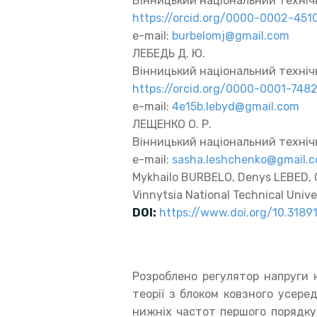
Вінницький національний техніч
https://orcid.org/0000-0002-451
e-mail:
burbelomj@gmail.com
ЛЕБЕДЬ Д. Ю.
Вінницький національний техніч
https://orcid.org/0000-0001-748
e-mail:
4e15b.lebyd@gmail.com
ЛЕЩЕНКО О. Р.
Вінницький національний техніч
e-mail:
sasha.leshchenko@gmail.
Mykhailo BURBELO, Denys LEBED,
Vinnytsia National Technical Unive
DOI:
https://www.doi.org/10.318
Розроблено регулятор напруги 
теорії з блоком ковзного усере
нижніх частот першого порядку F