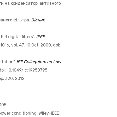
уги на конденсаторі активного
ивного фільтра.
Вісник
IR digital filters”,
IEEE
1016, vol. 47, 10 Oct. 2000, doi:
ntation”,
IEE Colloquium on Low
doi: 10.1049/ic:19950795
pp. 320, 2012.
005.
power conditioning, Wiley-IEEE