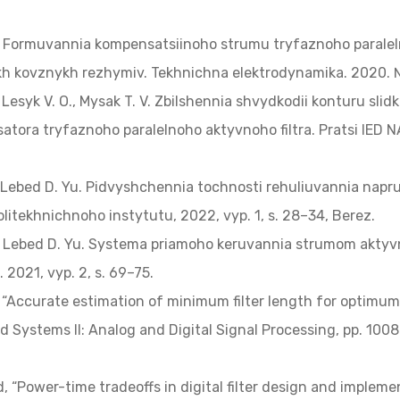
 M. Formuvannia kompensatsiinoho strumu tryfaznoho paralel
 kovznykh rezhymiv. Tekhnichna elektrodynamika. 2020. №
., Lesyk V. O., Mysak T. V. Zbilshennia shvydkodii konturu sl
ora tryfaznoho paralelnoho aktyvnoho filtra. Pratsi IED NA
M., Lebed D. Yu. Pidvyshchennia tochnosti rehuliuvannia nap
olitekhnichnoho instytutu, 2022, vyp. 1, s. 28–34, Berez.
V., Lebed D. Yu. Systema priamoho keruvannia strumom aktyvn
 2021, vyp. 2, s. 69–75.
i, “Accurate estimation of minimum filter length for optimum FI
 Systems II: Analog and Digital Signal Processing, pp. 1008-1
, “Power-time tradeoffs in digital filter design and impleme