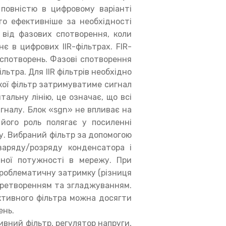
повністю в цифровому варіанті
то ефективніше за необхідності
 від фазових спотворення, коли
є в цифрових IIR-фільтрах. FIR-
 спотворень. Фазові спотворення
ьтра. Для IIR фільтрів необхідно
кої фільтр затримуватиме сигнал
альну лінію, це означає, що всі
гналу. Блок «sgn» не впливає на
його роль полягає у посиленні
у. Вибраний фільтр за допомогою
 заряду/розряду конденсатора і
ивної потужності в мережу. При
проблематичну затримку (різниця
перетворенням та згладжуванням.
ктивного фільтра можна досягти
ень.
ивний фільтр, регулятор напруги,