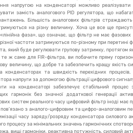
ання напругою на конденсаторі можливо реалізувати 
увати замість аналогового PID регулятора, що набага
антажень. Більшість аналогових фільтрів страждають
римуються на різну величину. Хоча це все ще присутн
 «лінійна фаза», що означає, що фільтр не має фазових
різної частоти затримуються по-різному при перетині філ
та, який буде регулювати групову затримку, протягом я
 те ж саме для FIR-фільтра, ви побачите пряму горизонт
ву величину, що добре та забезпечить кращу якість си
а конденсаторах та швидкість перехідних процесів, 
ятора напруги за допомогою фільтрації цифрового сигнал
руги на конденсаторі забезпечує стабільний процес
щих гармонік без значної додаткової генерації акт
гових систем реального часу цифровий фільтр іноді має 
що пов’язано з аналого-цифровим та цифро-аналоговим 
имізації часу заряду/розряду конденсатора силового а
ого процесу за мінімальних значень гармонічних спотвор
жа, вищі гармоніки, реактивна потужність, силовий акт