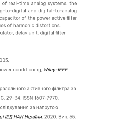
t of real-time analog systems, the
g-to-digital and digital-to-analog
apacitor of the power active filter
ues of harmonic distortions.
tor, delay unit, digital filter.
2005.
 power conditioning,
Wiley-IEEE
ралельного активного фільтра за
 С. 29–34. ISSN 1607-7970.
ру слідкування за напругою
ці ІЕД НАН України
. 2020. Вип. 55.