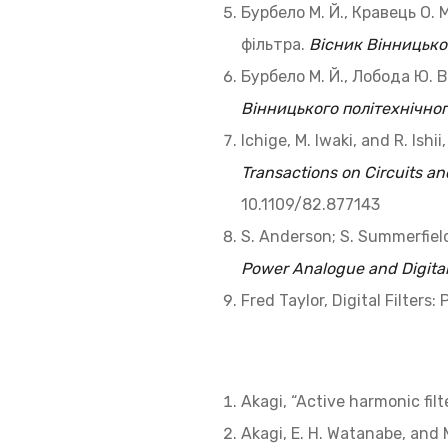
Бурбело М. Й., Кравець О.
фільтра.
Вісник
Вінницьког
Бурбело М. Й., Лобода Ю. 
Вінницького
політехнічно
Ichige, M. Iwaki, and R. Ish
Transactions on Circuits an
10.1109/82.877143
S. Anderson; S. Summerfield
Power Analogue and Digital
Fred Taylor, Digital Filters
Akagi, “Active harmonic filt
Akagi, E. H. Watanabe, and 