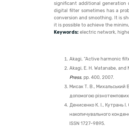
significant additional generation
digital filter sometimes has a pr
conversion and smoothing. It is sh
it is possible to achieve the mini
Keywords:
electric network, higher
Akagi, “Active harmonic filt
Akagi, E. H. Watanabe, and
Press
, pp. 400, 2007.
Мисак Т. В., Михальський
допомогою різнотемпових
Денисенко К. І., Кутрань І
накопичувального конден
ISSN 1727-9895.