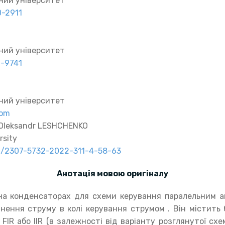
ний університет
0-2911
ний університет
2-9741
ний університет
com
 Oleksandr LESHCHENKO
rsity
91/2307-5732-2022-311-4-58-63
Анотація мовою оригіналу
на конденсаторах для схеми керування паралельним а
днення струму в колі керування струмом . Він містить
IR або IIR (в залежності від варіанту розглянутої схе