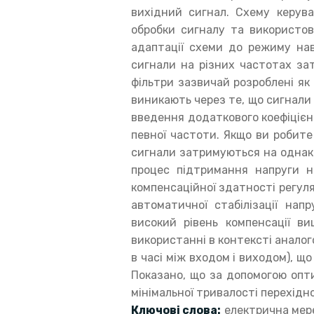
вихідний сигнал. Схему керув
обробки сигналу та використов
адаптації схеми до режиму нав
сигнали на різних частотах зат
фільтри зазвичай розроблені як
виникають через те, що сигнали 
введення додаткового коефіцієн
певної частоти. Якщо ви робите
сигнали затримуються на однако
процес підтримання напруги н
компенсаційної здатності регул
автоматичної стабілізації нап
високий рівень компенсації ви
використанні в контексті анало
в часі між входом і виходом), 
Показано, що за допомогою опт
мінімальної тривалості перехідн
Ключові слова:
електрична мере