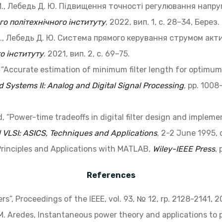
 М., Лебедь Д. Ю. Підвищення точності регулювання напр
о політехнічного інституту
, 2022, вип. 1, с. 28–34, Берез.
В., Лебедь Д. Ю. Система прямого керування струмом акт
го
інституту
. 2021, вип. 2, с. 69–75.
ii, “Accurate estimation of minimum filter length for optimum F
d Systems II: Analog and Digital Signal Processing
, pp. 1008-
, “Power-time tradeoffs in digital filter design and impleme
 VLSI: ASICS, Techniques and Applications
, 2-2 June 1995, 
: Principles and Applications with MATLAB,
Wiley-IEEE Press
, 
References
ers”, Proceedings of the IEEE, vol. 93, № 12, rp. 2128-2141, 2
M. Aredes, Instantaneous power theory and applications to 