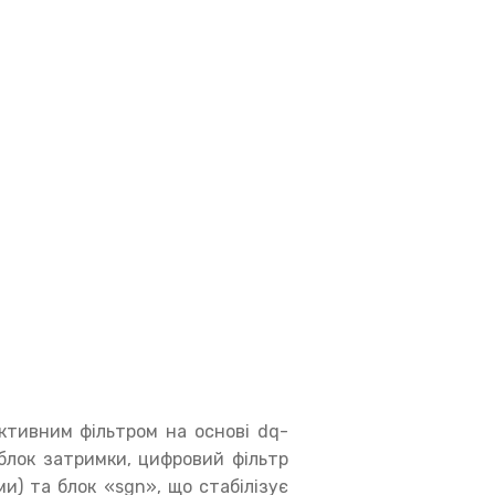
ктивним фільтром на основі dq-
 блок затримки, цифровий фільтр
ми) та блок «sgn», що стабілізує