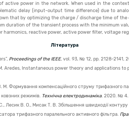
 of active power in the network. When used in the contex
oblematic delay (input-output time difference) due to analo
own that by optimizing the charge / discharge time of the c
mum duration of the transient process with the minimum val
 harmonics, reactive power, active power filter, voltage regula
Література
ers”,
Proceedings of the IEEE
, vol. 93, № 12, рp. 2128-2141, 
 M. Aredes, Instantaneous power theory and applications to
 В. М. Формування компенсаційного струму трифазного па
 ковзних режимів.
Технічна електродинаміка
. 2020. № 4.
. С., Лесик В. О., Мисак Т. В. Збільшення швидкодії конту
сатора трифазного паралельного активного фільтра.
Пра