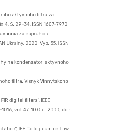
noho aktyvnoho filtra za
 4. S. 29–34. ISSN 1607-7970.
idkuvannia za napruhoiu
N Ukrainy. 2020. Vyp. 55. ISSN
ruhy na kondensatori aktyvnoho
oho filtra. Visnyk Vinnytskoho
R digital filters”, IEEE
016, vol. 47, 10 Oct. 2000, doi:
ntation”, IEE Colloquium on Low