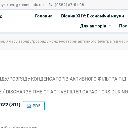
snyk.khnu@khmnu.edu.ua
(0382) 67-51-08
го
Головна
Вісник ХНУ: Економічні науки
Для авторів
Пол
зація часу заряду/розряду конденсаторів активного фільтра під час 
ЯДУ/РОЗРЯДУ КОНДЕНСАТОРІВ АКТИВНОГО ФІЛЬТРА ПІД
E / DISCHARGE TIME OF ACTIVE FILTER CAPACITORS DURIN
022 (311)