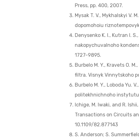
Press, pp. 400, 2007.
Mysak T. V., Mykhalskyi V.
dopomohoiu riznotempovykh
Denysenko K. I., Kutran I. S
nakopychuvalnoho kondensat
1727-9895.
Burbelo M. Y., Kravets O. 
filtra. Visnyk Vinnytskoho p
Burbelo M. Y., Loboda Yu. 
politekhnichnoho instytutu.
Ichige, M. Iwaki, and R. Ishi
Transactions on Circuits and
10.1109/82.877143
S. Anderson; S. Summerfield