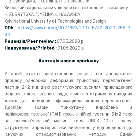
Г. В. Зубрицька, Т. В. Єліна, Л. Є. Галавська
Київський національний університет технологій та дизайну
H. ZUBRYTSKA, T. YELINA, L. HALAVSKA
Kyiv National University of Technologies and Design
DOI:
https://www.doi.org/10.31891/2307-5732-2020-285-3-
34
Рецензія/Peer review :
07.05.2020 р.
Надрукована/Printed :
01.06.2020 р.
Анотація мовою оригіналу
У даній статті представлено результати дослідження
процесу одноосної деформації трикотажу переплетення
ластик 2+2 під дією розтягуючого зусилля, прикладеного
вздовж лінії петельного ряду, з метою отримання вихідних
даних для побудови інформаційної моделі переплетення.
Дослідні зразки трикотажу вироблено з
поліакрилонітрильної (ПАН) пряжі лінійної густини 31х2 текс
на плосков’язальній машині типу ПВРК 10-го класу.
Структурні характеристики визначено у відповідності до
існуючих стандартизованих методик. Однак