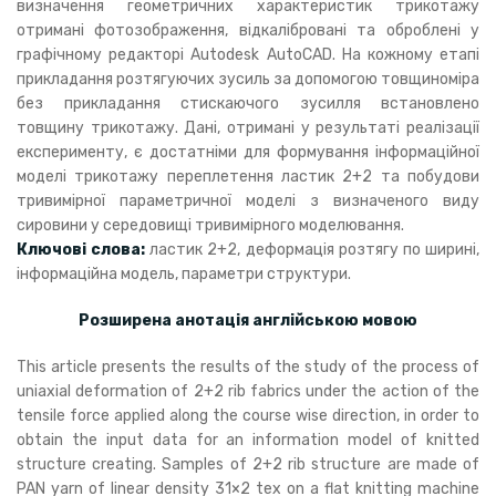
визначення геометричних характеристик трикотажу
отримані фотозображення, відкалібровані та оброблені у
графічному редакторі Autodesk AutoCAD. На кожному етапі
прикладання розтягуючих зусиль за допомогою товщиноміра
без прикладання стискаючого зусилля встановлено
товщину трикотажу. Дані, отримані у результаті реалізації
експерименту, є достатніми для формування інформаційної
моделі трикотажу переплетення ластик 2+2 та побудови
тривимірної параметричної моделі з визначеного виду
сировини у середовищі тривимірного моделювання.
Ключові слова:
ластик 2+2, деформація розтягу по ширині,
інформаційна модель, параметри структури.
Розширена анотація англійською мовою
This article presents the results of the study of the process of
uniaxial deformation of 2+2 rib fabrics under the action of the
tensile force applied along the course wise direction, in order to
obtain the input data for an information model of knitted
structure creating. Samples of 2+2 rib structure are made of
PAN yarn of linear density 31×2 tex on a flat knitting machine