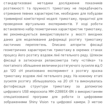
стандартизовані методики дослідження показників
розтяжності та пружності трикотажу не передбачають
отримання певних характеристик, необхідних для побудови
тривимірної комп’ютерної моделі трикотажу, придатної для
проведення віртуальних експериментів. У ході роботи
встановлено набір геометричних характеристик трикотажу,
які рекомендуються використовувати у якості вихідних
даних для моделювання деформації розтягу трикотажу
ластичних переплетень. Описано алгоритм фіксації
геометричних характеристик трикотажу в окремих станах
процесу його розтягу вздовж лінії петельного ряду. Шляхом
фіксації в затискачах релаксометра типу «стійка» та
поетапного збільшення величини розтягуючого зусилля від 0
до 120 сН реалізовано експеримент з розтягу зразка
трикотажу вздовж лінії петельного ряду. На кожному етапі
зусилля розтягу збільшувалось на 20 сН та виконувалась
фотофіксація структури трикотажу за допомогою
цифрового USB мікроскопа ММ-22885Х-BN з використанням
спеціалізованої програми для роботи із цифровими
зображеннями Shiny Vision та цифрової камери. З метою