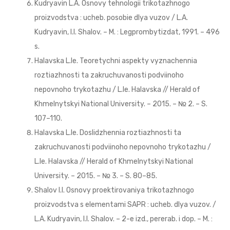
Kudryavin L.A. Osnovy tehnologii trikotazhnogo
proizvodstva : ucheb. posobie dlya vuzov / L.A.
Kudryavin, I.I. Shalov. – M. : Legprombytizdat, 1991. – 496
s.
Halavska L.Ie. Teoretychni aspekty vyznachennia
roztiazhnosti ta zakruchuvanosti podviinoho
nepovnoho trykotazhu / L.Ie. Halavska // Herald of
Khmelnytskyi National University. – 2015. – № 2. – S.
107–110.
Halavska L.Ie. Doslidzhennia roztiazhnosti ta
zakruchuvanosti podviinoho nepovnoho trykotazhu /
L.Ie. Halavska // Herald of Khmelnytskyi National
University. – 2015. – № 3. – S. 80–85.
Shalov I.I. Osnovy proektirovaniya trikotazhnogo
proizvodstva s elementami SAPR : ucheb. dlya vuzov. /
L.A. Kudryavin, I.I. Shalov. – 2-e izd., pererab. i dop. – M. :