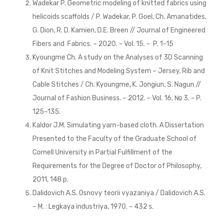
Wadekar P. Geometric modeling of knitted fabrics using
helicoids scaffolds / P. Wadekar, P. Goel, Ch. Amanatides,
G. Dion, R. D. Kamien, D.E. Breen // Journal of Engineered
Fibers and Fabrics. – 2020. – Vol. 15. – P. 1–15
Kyoungme Ch. A study on the Analyses of 3D Scanning
of Knit Stitches and Modeling System – Jersey, Rib and
Cable Stitches / Ch. Kyoungme
,
K. Jongiun, S. Nagun //
Journal of Fashion Business. – 2012. – Vol. 16, № 3. – P.
125–135.
Kaldor J.M. Simulating yarn-based cloth. A Dissertation
Presented to the Faculty of the Graduate School of
Cornell University in Partial Fulfillment of the
Requirements for the Degree of Doctor of Philosophy,
2011, 148 p.
Dalidovich A.S. Osnovy teorii vyazaniya / Dalidovich A.S.
– M. : Legkaya industriya, 1970. – 432 s.