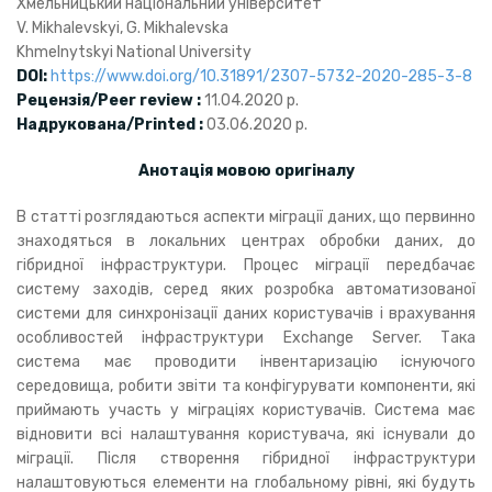
Хмельницький національний університет
V. Mikhalevskyi, G. Mikhalevska
Khmelnytskyi National University
DOI:
https://www.doi.org/10.31891/2307-5732-2020-285-3-8
Рецензія/Peer review :
11.04.2020 р.
Надрукована/Printed :
03.06.2020 р.
Анотація мовою оригіналу
В статті розглядаються аспекти міграції даних, що первинно
знаходяться в локальних центрах обробки даних, до
гібридної інфраструктури. Процес міграції передбачає
систему заходів, серед яких розробка автоматизованої
системи для синхронізації даних користувачів і врахування
особливостей інфраструктури Exchange Server. Така
система має проводити інвентаризацію існуючого
середовища, робити звіти та конфігурувати компоненти, які
приймають участь у міграціях користувачів. Система має
відновити всі налаштування користувача, які існували до
міграції. Після створення гібридної інфраструктури
налаштовуються елементи на глобальному рівні, які будуть