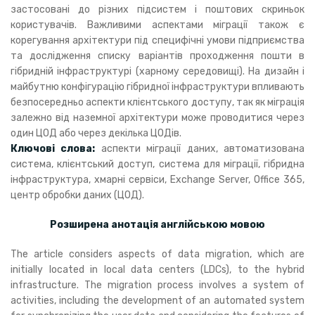
застосовані до різних підсистем і поштових скриньок
користувачів. Важливими аспектами міграції також є
корегування архітектури під специфічні умови підприємства
та дослідження списку варіантів проходження пошти в
гібридній інфраструктурі (харному середовищі). На дизайн і
майбутню конфігурацію гібридної інфраструктури впливають
безпосередньо аспекти клієнтського доступу, так як міграція
залежно від наземної архітектури може проводитися через
один ЦОД або через декілька ЦОДів.
Ключові слова:
аспекти міграції даних, автоматизована
система, клієнтський доступ, система для міграції, гібридна
інфраструктура, хмарні сервіси, Exchange Server, Office 365,
центр обробки даних (ЦОД).
Розширена анотація англійською мовою
The article considers aspects of data migration, which are
initially located in local data centers (LDCs), to the hybrid
infrastructure. The migration process involves a system of
activities, including the development of an automated system