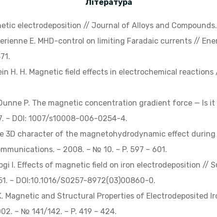
Література
netic electrodeposition // Journal of Alloys and Compounds.
 Merienne E. MHD-control on limiting Faradaic currents // 
71.
in H. H. Magnetic field effects in electrochemical reactions
, Dunne P. The magnetic concentration gradient force — Is it
717. – DOI: 1007/s10008-006-0254-4.
e 3D character of the magnetohydrodynamic effect during 
ommunications. – 2008. – № 10. – P. 597 – 601.
ogi I. Effects of magnetic field on iron electrodeposition //
251. – DOI:10.1016/S0257-8972(03)00860-0.
K. Magnetic and Structural Properties of Electrodeposited Ir
002. – № 141/142. – P. 419 – 424.