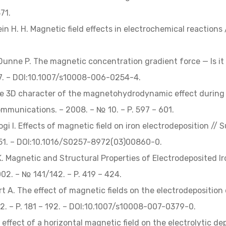
71.
in H. H. Magnetic field effects in electrochemical reactions
, Dunne P. The magnetic concentration gradient force — Is it
717. – DOI:10.1007/s10008-006-0254-4.
e 3D character of the magnetohydrodynamic effect during 
ommunications. – 2008. – № 10. – P. 597 – 601.
ogi I. Effects of magnetic field on iron electrodeposition //
251. – DOI:10.1016/S0257-8972(03)00860-0.
K. Magnetic and Structural Properties of Electrodeposited Ir
002. – № 141/142. – P. 419 – 424.
t A. The effect of magnetic fields on the electrodeposition o
2. – P. 181 – 192. – DOI:10.1007/s10008-007-0379-0.
 effect of a horizontal magnetic field on the electrolytic dep