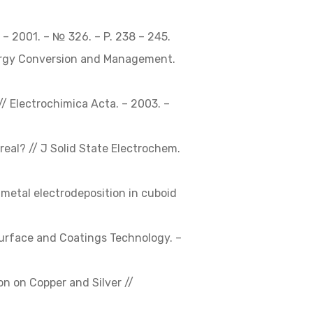
 – 2001. – № 326. – P. 238 – 245.
Energy Conversion and Management.
 // Electrochimica Acta. – 2003. –
 real? // J Solid State Electrochem.
metal electrodeposition in cuboid
 Surface and Coatings Technology. –
on on Copper and Silver //