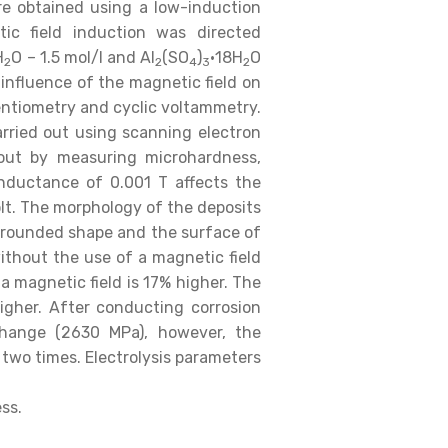
re obtained using a low-induction
tic field induction was directed
H
O – 1.5 mol/l and Al
(SO
)
·18H
O
2
2
4
3
2
 influence of the magnetic field on
entiometry and cyclic voltammetry.
rried out using scanning electron
 out by measuring microhardness,
inductance of 0.001 T affects the
olt. The morphology of the deposits
re rounded shape and the surface of
ithout the use of a magnetic field
a magnetic field is 17% higher. The
higher. After conducting corrosion
change (2630 MPa), however, the
two times. Electrolysis parameters
ss.