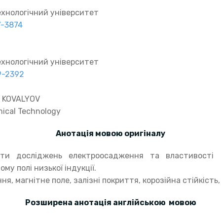
ехнологічний університет
7-3874
ехнологічний університет
9-2392
v KOVALYOV
mical Technology
Анотація мовою оригіналу
ати досліджень електроосадження та властивості 
му полі низької індукції.
, магнітне поле, залізні покриття, корозійна стійкість,
Розширена анотація англійською мовою