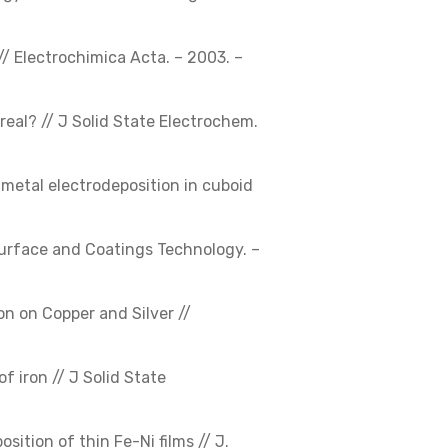
 // Electrochimica Acta. – 2003. –
 real? // J Solid State Electrochem.
metal electrodeposition in cuboid
 Surface and Coatings Technology. –
on on Copper and Silver //
f iron // J Solid State
osition of thin Fe-Ni films // J.