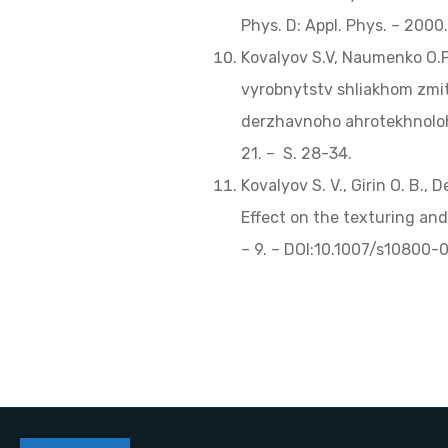
Phys. D: Appl. Phys. – 2000. 
Kovalyov S.V, Naumenko O.P
vyrobnytstv shliakhom zmit
derzhavnoho ahrotekhnolohi
21. – S. 28-34.
Kovalyov S. V., Girin О. B.
Effect on the texturing and 
– 9. – DOI:10.1007/s10800