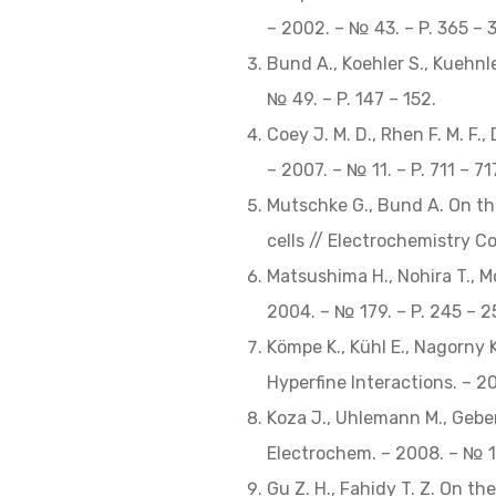
– 2002. – № 43. – P. 365 – 3
Bund A., Koehler S., Kuehnle
№ 49. – P. 147 – 152.
Coey J. M. D., Rhen F. M. F.
– 2007. – № 11. – P. 711 – 
Mutschke G., Bund A. On th
cells // Electrochemistry C
Matsushima H., Nohira T., M
2004. – № 179. – P. 245 – 
Kömpe K., Kühl E., Nagorny 
Hyperfine Interactions. – 2
Koza J., Uhlemann M., Geber
Electrochem. – 2008. – № 1
Gu Z. H., Fahidy T. Z. On the