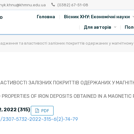
snyk.khnu@khmnu.edu.ua
(0382) 67-51-08
го
Головна
Вісник ХНУ: Економічні науки
Для авторів
Пол
дження та властивості залізних покриттів одержаних у магнітному п
СТИВОСТІ ЗАЛІЗНИХ ПОКРИТТІВ ОДЕРЖАНИХ У МАГНІТНО
PROPERTIES OF IRON DEPOSITS OBTAINED IN A MAGNETIC 
2, 2022 (315)
91/2307-5732-2022-315-6(2)-74-79