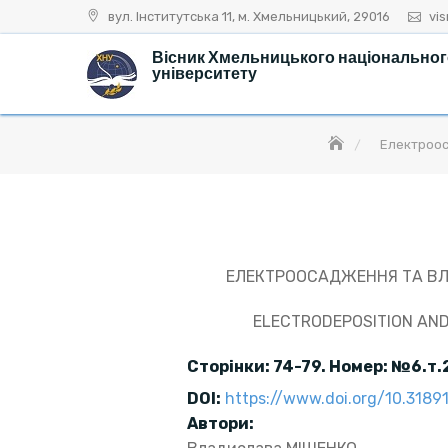
Skip
вул. Інститутська 11, м. Хмельницький, 29016
vi
to
Вісник Хмельницького національно
content
університету
Електрооса
ЕЛЕКТРООСАДЖЕННЯ ТА ВЛА
ELECTRODEPOSITION AND 
Сторінки: 74-79. Номер: №
6
.т.
DOI:
https://www.doi.org/10.318
А
втори
: