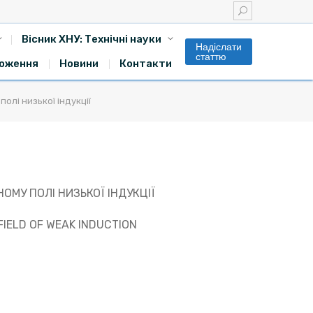
Вісник ХНУ: Технічні науки
Надіслати
статтю
оження
Новини
Контакти
олі низької індукції
МУ ПОЛІ НИЗЬКОЇ ІНДУКЦІЇ
FIELD OF WEAK INDUCTION