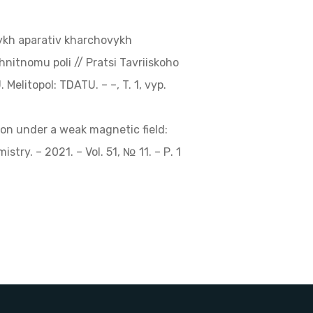
nykh aparativ kharchovykh
itnomu poli // Pratsi Tavriiskoho
litopol: TDATU. – –, T. 1, vyp.
ion under a weak magnetic field:
try. – 2021. – Vol. 51, № 11. – Р. 1