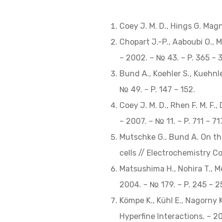
Coey J. M. D., Hings G. Mag
Chopart J.-P., Aaboubi O.,
– 2002. – № 43. – P. 365 – 3
Bund A., Koehler S., Kuehnle
№ 49. – P. 147 – 152.
Coey J. M. D., Rhen F. M. F.
– 2007. – № 11. – P. 711 – 
Mutschke G., Bund A. On th
cells // Electrochemistry C
Matsushima H., Nohira T., M
2004. – № 179. – P. 245 – 
Kömpe K., Kühl E., Nagorny 
Hyperfine Interactions. – 2