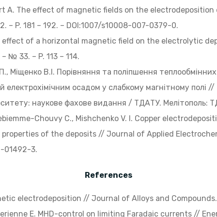
t A. The effect of magnetic fields on the electrodeposition o
2. – P. 181 – 192. – DOI:1007/s10008-007-0379-0.
 effect of a horizontal magnetic field on the electrolytic dep
– № 33. – P. 113 – 114.
П., Міщенко В.І. Порівняння та поліпшення теплообмінни
 електрохімічним осадом у слабкому магнітному полі //
итету: наукове фахове видання / ТДАТУ. Мелітополь: ТДАТУ
, Debiemme-Chouvy C., Mishchenko V. I. Copper electrodeposit
properties of the deposits // Journal of Applied Electrochemis
0-01492-3.
References
netic electrodeposition // Journal of Alloys and Compounds.
 Merienne E. MHD-control on limiting Faradaic currents // 