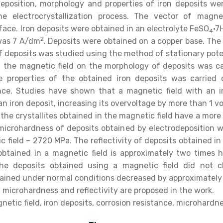
eposition, morphology and properties of iron deposits we
e electrocrystallization process. The vector of magne
face. Iron deposits were obtained in an electrolyte FeSO
·7
4
2
 was 7 A/dm
. Deposits were obtained on a copper base. The
of deposits was studied using the method of stationary pot
f the magnetic field on the morphology of deposits was ca
e properties of the obtained iron deposits was carried
tance. Studies have shown that a magnetic field with an 
an iron deposit, increasing its overvoltage by more than 1 v
 the crystallites obtained in the magnetic field have a mo
microhardness of deposits obtained by electrodeposition w
field – 2720 MPa. The reflectivity of deposits obtained in 
obtained in a magnetic field is approximately two times 
the deposits obtained using a magnetic field did not 
ained under normal conditions decreased by approximately 
 microhardness and reflectivity are proposed in the work.
etic field, iron deposits, corrosion resistance, microhardne