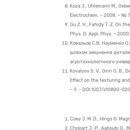
Koza J., Uhlemann M., Geber
Electrochem. – 2008. – № 1
Gu Z. H., Fahidy T. Z. On the
Phys. D: Appl. Phys. – 2000. 
Ковальов С.В, Науменко О.
шляхом зміцнення деталей
агротехнологічного універс
Kovalyov S. V., Girin О. B.
Effect on the texturing and 
– 9. – DOI:1007/s10800-02
Coey J. M. D., Hings G. Mag
Chopart J.-P., Aaboubi O.,