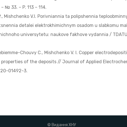
– № 33. – P. 113 – 114.
., Mishchenko V.I. Porivniannia ta polipshennia teploobmin
snennia detalei elektrokhimichnym osadom u slabkomu mahn
chnoho universytetu: naukove fakhove vydannia / TDATU. Me
, Debiemme-Chouvy C., Mishchenko V. I. Copper electrodeposit
properties of the deposits // Journal of Applied Electrochemis
-020-01492-3.
© Видання ХНУ