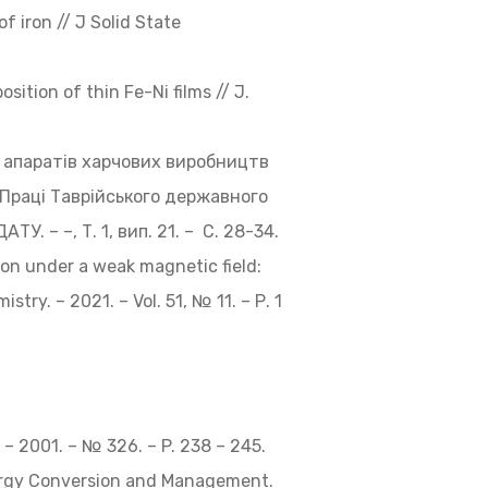
f iron // J Solid State
osition of thin Fe-Ni films // J.
х апаратів харчових виробництв
 Праці Таврійського державного
. – –, Т. 1, вип. 21. – С. 28-34.
ion under a weak magnetic field:
try. – 2021. – Vol. 51, № 11. – Р. 1
 – 2001. – № 326. – P. 238 – 245.
Energy Conversion and Management.