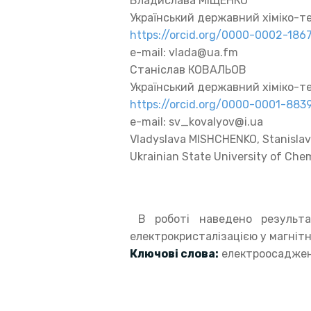
Владислава МІЩЕНКО
Український державний хіміко-т
https://orcid.org/0000-0002-186
e-mail: vlada@ua.fm
Станіслав КОВАЛЬОВ
Український державний хіміко-т
https://orcid.org/0000-0001-883
e-mail: sv_kovalyov@i.ua
Vladyslava MISHCHENKO, Stanisla
Ukrainian State University of Che
В роботі наведено результ
електрокристалізацією у магнітно
Ключові слова:
електроосадження