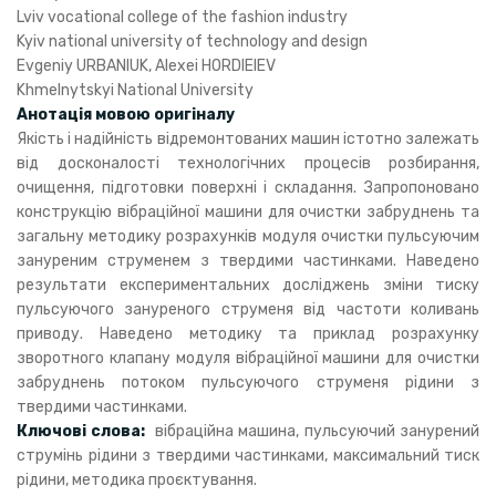
Lviv vocational college of the fashion industry
Kyiv national university of technology and design
Evgeniy URBANIUK, Alexei HORDIEIEV
Khmelnytskyi National University
Анотація мовою оригіналу
Якість і надійність відремонтованих машин істотно залежать
від досконалості технологічних процесів розбирання,
очищення, підготовки поверхні і складання. Запропоновано
конструкцію вібраційної машини для очистки забруднень та
загальну методику розрахунків модуля очистки пульсуючим
зануреним струменем з твердими частинками. Наведено
результати експериментальних досліджень зміни тиску
пульсуючого зануреного струменя від частоти коливань
приводу. Наведено методику та приклад розрахунку
зворотного клапану модуля вібраційної машини для очистки
забруднень потоком пульсуючого струменя рідини з
твердими частинками.
Ключові слова:
вібраційна машина, пульсуючий занурений
струмінь рідини з твердими частинками, максимальний тиск
рідини, методика проєктування.