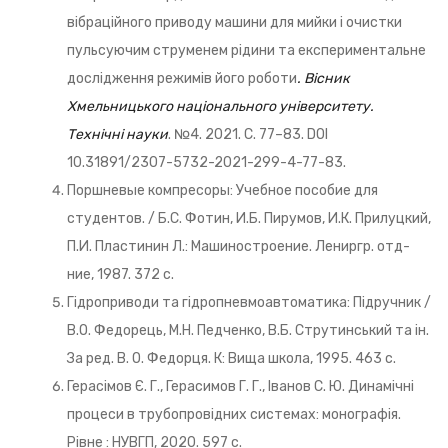
вібраційного приводу машини для мийки і очистки
пульсуючим струменем рідини та експериментальне
дослідження режимів його роботи
. Вісник
Хмельницького національного університету.
Технічні науки
. №4. 2021. С. 77–83. DOI
10.31891/2307-5732-2021-299-4-77-83.
Поршневые компресоры: Учебное пособие для
студентов. / Б.С. Фотин, И.Б. Пирумов, И.К. Прилуцкий,
П.И. Пластинин Л.: Машиностроение. Лениргр. отд-
ние, 1987. 372 с.
Гідроприводи та гідропневмоавтоматика: Підручник /
В.О. Федорець, М.Н. Педченко, В.Б. Струтинський та ін.
За ред. В. О. Федорця. К: Вища школа, 1995. 463 с.
Герасімов Є. Г., Герасимов Г. Г., Іванов С. Ю. Динамічні
процеси в трубопровідних системах: монографія.
Рівне : НУВГП, 2020. 597 с.