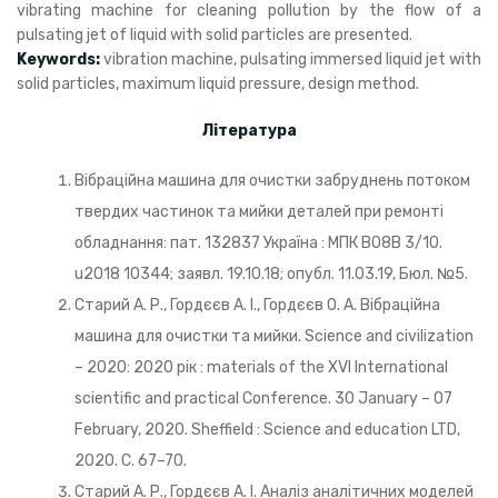
vibrating machine for cleaning pollution by the flow of a
pulsating jet of liquid with solid particles are presented.
Keywords:
vibration machine, pulsating immersed liquid jet with
solid particles, maximum liquid pressure, design method.
Література
Вібраційна машина для очистки забруднень потоком
твердих частинок та мийки деталей при ремонті
обладнання: пат. 132837 Україна : МПК B08B 3/10.
u2018 10344; заявл. 19.10.18; опубл. 11.03.19, Бюл. №5.
Старий А. Р., Гордєєв А. І., Гордєєв О. А. Вібраційна
машина для очистки та мийки. Science and сivilization
– 2020: 2020 рік : materials of the XVI International
scientific and practical Conference. 30 January – 07
February, 2020. Sheffield : Science and education LTD,
2020. С. 67–70.
Старий А. Р., Гордєєв А. І. Аналіз аналітичних моделей