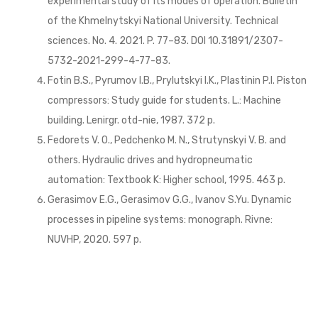
experimental study of its modes of operation. Bulletin
of the Khmelnytskyi National University. Technical
sciences. No. 4. 2021. P. 77–83. DOI 10.31891/2307-
5732-2021-299-4-77-83.
Fotin B.S., Pyrumov I.B., Prylutskyi I.K., Plastinin P.I. Piston
compressors: Study guide for students. L.: Machine
building. Lenirgr. otd-nie, 1987. 372 p.
Fedorets V. O., Pedchenko M. N., Strutynskyi V. B. and
others. Hydraulic drives and hydropneumatic
automation: Textbook K: Higher school, 1995. 463 p.
Gerasimov E.G., Gerasimov G.G., Ivanov S.Yu. Dynamic
processes in pipeline systems: monograph. Rivne:
NUVHP, 2020. 597 p.