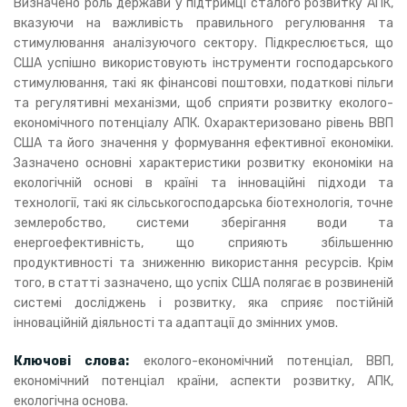
Визначено роль держави у підтримці сталого розвитку АПК,
вказуючи на важливість правильного регулювання та
стимулювання аналізуючого сектору. Підкреслюється, що
США успішно використовують інструменти господарського
стимулювання, такі як фінансові поштовхи, податкові пільги
та регулятивні механізми, щоб сприяти розвитку еколого-
економічного потенціалу АПК. Охарактеризовано рівень ВВП
США та його значення у формування ефективної економіки.
Зазначено основні характеристики розвитку економіки на
екологічній основі в країні та інноваційні підходи та
технології, такі як сільськогосподарська біотехнологія, точне
землеробство, системи зберігання води та
енергоефективність, що сприяють збільшенню
продуктивності та зниженню використання ресурсів. Крім
того, в статті зазначено, що успіх США полягає в розвиненій
системі досліджень і розвитку, яка сприяє постійній
інноваційній діяльності та адаптації до змінних умов.
Ключові слова:
еколого-економічний потенціал, ВВП,
економічний потенціал країни, аспекти розвитку, АПК,
екологічна основа.