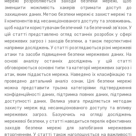
мережі розробляються заходи безпеки мережі, щоб
зменшити можливість хакерів отримати доступ до
захищених даних. Метою безпеки мережі є захист мережі та
її компонентів від несанкціонованого доступу та зловживань,
щоб надати користувачам безпечний та безпечний зв’язок. У
цій статті представлено огляд останніх розробок у сфері
мережевих загроз і заходів безпеки, а також перспективні
напрямки досліджень. У статті розглядаються різні мережеві
атаки та засоби підвищення безпеки мережевих даних. На
основі аналізу останніх досліджень у цій статті
обговорюються основні типи та категорії мережевих загроз і
атак, яким піддається мережа. Наведено їх класифікацію та
проведено детальний аналіз ознак. Цілі безпеки мережі
можна представити трьома категоріями: підтвердження
конфіденційності даних, підтримка повних даних, підтримка
доступності даних. Велика увага приділяється методам
захисту мереж від несанкціонованого доступу та впливу
мережевих загроз. Базуючись на огляді досліджень
мережевої безпеки, у статті наводиться перелік ефективних
заходів безпеки мережі для запобігання мережевим
вторгненням. У статті також наголошується на важливості