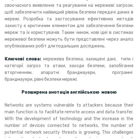
своєчасного виявлення та реагування на мережеві загрози,
щоб забезпечити найвищий рівень безпеки передачі даних в
мережі. Розробка та застосування ефективних методів
захисту є критичним елементом для забезпечення безпеки
мереж та їх користувачів. Таким чином, нові ідеї в системах
мережевої безпеки можуть бути представлені через аналіз
опублікованих робіт для подальших досліджень.
Ключові слова:
мережева безпека, захищені дані, типи і
категорії загроз та атаки, заходи безпеки, запобігання
вторгненням, апаратні брандмауери, програмні
брандмауери, рівні безпеки мережі.
Розширена анотація англійською мовою
Networks are systems vulnerable to attackers because their
main function is to facilitate remote access and data transfer.
With the development of technology and the increase in the
number of devices connected to networks, the number of
potential network security threats is growing. This challenges