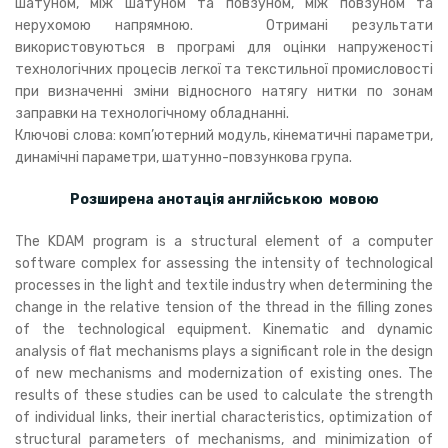
шатуном, між шатуном та повзуном, між повзуном та
нерухомою напрямною. Отримані результати
використовуються в програмі для оцінки напруженості
технологічних процесів легкої та текстильної промисловості
при визначенні зміни відносного натягу нитки по зонам
заправки на технологічному обладнанні.
Ключові слова: комп’ютерний модуль, кінематичні параметри,
динамічні параметри, шатунно-повзункова група.
Розширена анотація англійською мовою
The KDAM program is a structural element of a computer
software complex for assessing the intensity of technological
processes in the light and textile industry when determining the
change in the relative tension of the thread in the filling zones
of the technological equipment. Kinematic and dynamic
analysis of flat mechanisms plays a significant role in the design
of new mechanisms and modernization of existing ones. The
results of these studies can be used to calculate the strength
of individual links, their inertial characteristics, optimization of
structural parameters of mechanisms, and minimization of