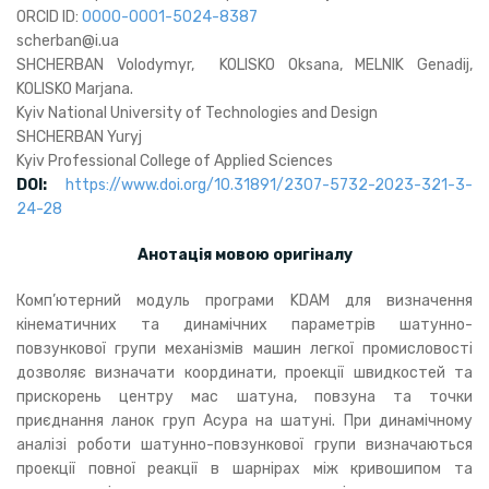
ORCID ID:
0000-0001-5024-8387
scherban@i.ua
SHCHERBAN Volodymyr, KOLISKO Oksana, MELNIK Genadij,
KOLISKO Marjana.
Kyiv National University of Technologies and Design
SHCHERBAN Yuryj
Kyiv Professional College of Applied Sciences
DOI:
https://www.doi.org/10.31891/2307-5732-2023-321-3-
24-28
Анотація мовою оригіналу
Комп’ютерний модуль програми KDAM для визначення
кінематичних та динамічних параметрів шатунно-
повзункової групи механізмів машин легкої промисловості
дозволяє визначати координати, проекції швидкостей та
прискорень центру мас шатуна, повзуна та точки
приєднання ланок груп Асура на шатуні. При динамічному
аналізі роботи шатунно-повзункової групи визначаються
проекції повної реакції в шарнірах між кривошипом та