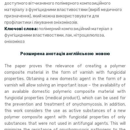
доступного вітчизняного полімерного композиційного
матеріалу з фунгіцидними властивостями (виріб медичного
призначення), який можна використовувати для
профілактики і лікування оніхомікозів.
Ключові слова:
полімерний композиційний матеріал з
фунгіцидними властивостями, лак, нітроцелюлоза,
оніхомікоз
Розширена анотація англійською мовою
The paper proves the relevance of creating a polymer
composite material in the form of varnish with fungicidal
properties. Obtaining a new domestic agent in the form of a
varnish will allow solving an important issue – the availability of
an available domestic polymeric composite material with
fungicidal properties (medical product), which can be used for
the prevention and treatment of onychomycosis. In addition,
this work considers the use as active substances of a new
polymer composite agent with fungicidal properties of only
substances that were not used in antifungal agents. This will
minimize the resistance of onychomycosis pathogens to the