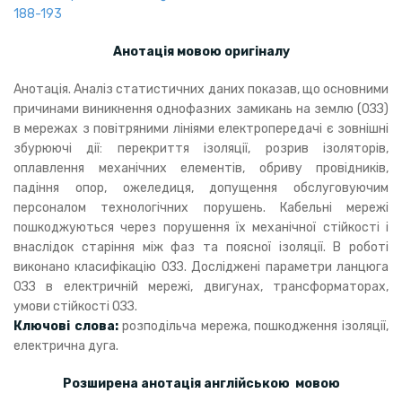
188-193
Анотація мовою оригіналу
Анотація. Аналіз статистичних даних показав, що основними
причинами виникнення однофазних замикань на землю (ОЗЗ)
в мережах з повітряними лініями електропередачі є зовнішні
збурюючі дії: перекриття ізоляції, розрив ізоляторів,
оплавлення механічних елементів, обриву провідників,
падіння опор, ожеледиця, допущення обслуговуючим
персоналом технологічних порушень. Кабельні мережі
пошкоджуються через порушення їх механічної стійкості і
внаслідок старіння між фаз та поясної ізоляції. В роботі
виконано класифікацію ОЗЗ. Досліджені параметри ланцюга
ОЗЗ в електричній мережі, двигунах, трансформаторах,
умови стійкості ОЗЗ.
Ключові слова:
розподільча мережа, пошкодження ізоляції,
електрична дуга.
Розширена анотація англійською мовою