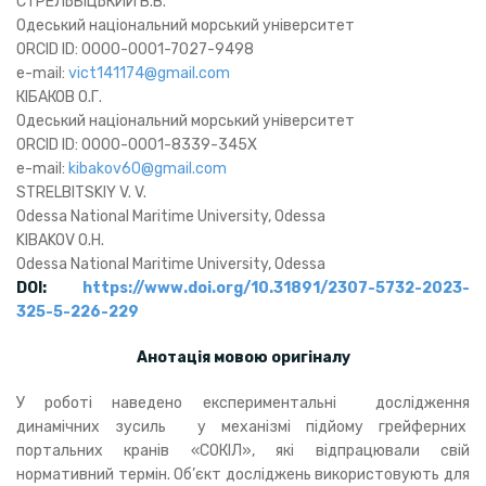
СТРЕЛЬБІЦЬКИЙ В.В.
Одеський національний морський університет
ORCID ID: 0000-0001-7027-9498
e-mail:
vict141174@gmail.com
КІБАКОВ О.Г.
Одеський національний морський університет
ORCID ID: 0000-0001-8339-345X
e-mail:
kibakov60@gmail.com
STRELBITSKIY V. V.
Odessa National Maritime University, Odessa
KIBAKOV O.H.
Odessa National Maritime University, Odessa
DOI:
https://www.doi.org/10.31891/2307-5732-2023-
325-5-226-229
Анотація мовою оригіналу
У роботі наведено експериментальні дослідження
динамічних зусиль у механізмі підйому грейферних
портальних кранів «СОКІЛ», які відпрацювали свій
нормативний термін. Об’єкт досліджень використовують для