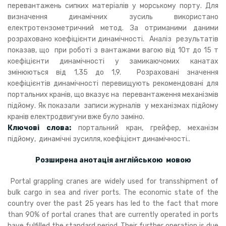
перевантажень сипких матеріалів у морському порту. Для
визначення динамічних зусиль використано
електротензометричний метод. За отриманими даними
розраховано коефіцієнти динамічності. Аналіз результатів
показав, що при роботі з вантажами вагою від 10т до 15 т
коефіцієнти динамічності у замикаючомих канатах
змінюються від 1,35 до 1,9. Розраховані значення
коефіцієнтів динамічності перевищують рекомендовані для
портальних кранів, що вказує на перевантаження механізмів
підйому. Як показали записи журналів у механізмах підйому
кранів електродвигуни вже було заміно.
Ключові слова:
портальний кран, грейфер, механізм
підйому, динамічні зусилля, коефіцієнт динамічності..
Розширена анотація англійською мовою
Portal grappling cranes are widely used for transshipment of
bulk cargo in sea and river ports. The economic state of the
country over the past 25 years has led to the fact that more
than 90% of portal cranes that are currently operated in ports
have fulfilled the standard period. Their further operation is due