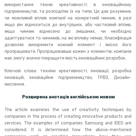
використання технік креативності в інноваційному
підприємництві, та розподіляє їх на типи. Це дає розуміння,
чи можливий вплив компанії на конкретний чинник, в разі
якщо він відноситься до внутрішніх, або частковий вплив,
якщо чинник віднесено до змішаних, чи необхідно
адаптуватися то чинників, на які впливу немає. Класифікація
дозволяє виокремити кожний елемент і якісно його
пропрацювати. Пропрацювавши кожен з елементів, компанія
має змогу значно покращити якість інноваційних розробок.
Ключові слова: техніки креативності, інновації, розробка
інновацій, інноваційне підприємництво, ТРВЗ, Дизайн-
мислення.
Розширена анотація англійською мовою
The article examines the use of creativity techniques by
companies in the process of creating innovative products and
services. The examples of companies Samsung and IDEO are
considered. It is determined how the above-mentioned