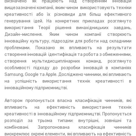
Визначено як працюють над створенням інновацій
вищезазначені компанії, яким чином використовують техніки
креативності або їх різновиди для більш ефективного
генерування ідей. На конкретних прикладах розглянуто
використання Теорії рішення винахідницьких завдань,
Дизайн-мислення. Яким чином компанії створюють
інноваційну культуру, підрозділи для роботи над складними
проблемами. Показано як впливають на результати
створення інновацій ідентифікація та робота з обмеженнями,
створення мультидисциплінарних команд, розглянуто
особливості підходу до розробки інновацій в компаніях
Samsung, Google та Apple. Досліджено чинники, які впливають
на успішність використання технік креативності в
інноваційному підприємництві.
Автором пропонується власна класифікація чинників, які
впливають на ефективність використання технік
креативності в інноваційному підприємництві. Пропонується
розподіл за трьома типами: внутрішні, зовнішні та
комбіновані. Запропонована класифікація чинників
виокремлює окремі елементи, які впливають на ефективність