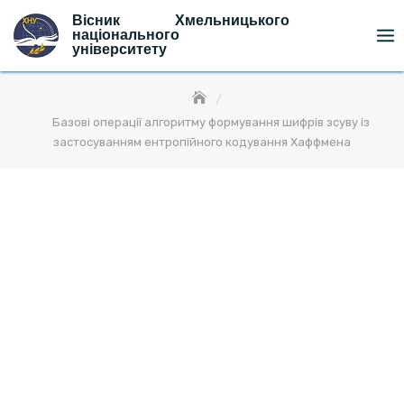
Skip
Вісник Хмельницького
to
національного
університету
content
Базові операції алгоритму формування шифрів зсуву із
застосуванням ентропійного кодування Хаффмена