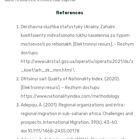
References
Derzhavna sluzhba statystyky Ukrainy. Zahalni
koefitsiienty mihratsiinoho rukhu naselennia za typom
mistsevosti po rehionakh. [Elektronnyi resurs]. – Rezhym
dostupu:
http://www.ukrstat.gov.ua/operativ/operativ2021/ds/z
_koef/arh_zk_mrn.html \
Ofitsiinyi sait Quality of Nationality Index. (2020).
[Elektronnyi resurs]. – Rezhym dostupu:
https://www.nationalityindex.com/methodology
Adepoju, A. (2001). Regional organizations and intra-
regional migration in sub-saharan africa: Challenges and
prospects. International Migration, 39(6), 43-60.
doi:10.1111/1468-2435.00178