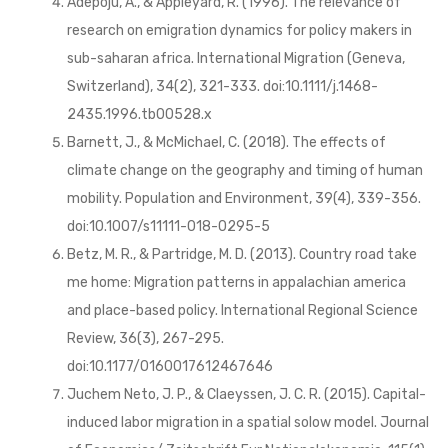
Adepoju, A., & Appleyard, R. (1996). The relevance of
research on emigration dynamics for policy makers in
sub-saharan africa. International Migration (Geneva,
Switzerland), 34(2), 321-333. doi:10.1111/j.1468-
2435.1996.tb00528.x
Barnett, J., & McMichael, C. (2018). The effects of
climate change on the geography and timing of human
mobility. Population and Environment, 39(4), 339-356.
doi:10.1007/s11111-018-0295-5
Betz, M. R., & Partridge, M. D. (2013). Country road take
me home: Migration patterns in appalachian america
and place-based policy. International Regional Science
Review, 36(3), 267-295.
doi:10.1177/0160017612467646
Juchem Neto, J. P., & Claeyssen, J. C. R. (2015). Capital-
induced labor migration in a spatial solow model. Journal