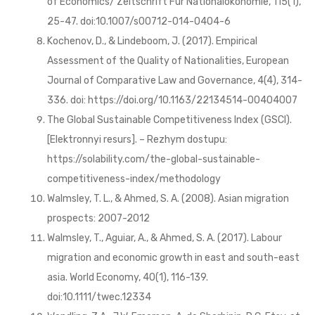
of Economics/ Zeitschrift Fur Nationalokonomie, 115(1),
25-47. doi:10.1007/s00712-014-0404-6
Kochenov, D., & Lindeboom, J. (2017). Empirical
Assessment of the Quality of Nationalities, European
Journal of Comparative Law and Governance, 4(4), 314-
336. doi: https://doi.org/10.1163/22134514-00404007
The Global Sustainable Competitiveness Index (GSCI).
[Elektronnyi resurs]. – Rezhym dostupu:
https://solability.com/the-global-sustainable-
competitiveness-index/methodology
Walmsley, T. L., & Ahmed, S. A. (2008). Asian migration
prospects: 2007-2012
Walmsley, T., Aguiar, A., & Ahmed, S. A. (2017). Labour
migration and economic growth in east and south-east
asia. World Economy, 40(1), 116-139.
doi:10.1111/twec.12334