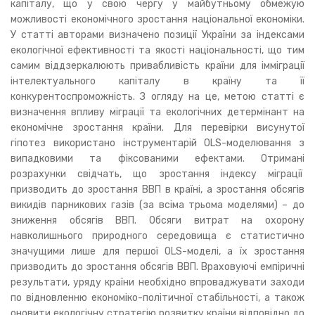
капіталу, що у свою чергу у майбутньому обмежую
можливості економічного зростання національної економіки.
У статті авторами визначено позиції України за індексами
екологічної ефективності та якості національності, що тим
самим віддзеркалюють привабливість країни для імміграції
інтелектуального капіталу в країну та її
конкурентоспроможність. З огляду на це, метою статті є
визначення впливу міграції та екологічних детермінант на
економічне зростання країни. Для перевірки висунутої
гіпотез використано інструментарій OLS-моделювання з
випадковими та фіксованими ефектами. Отримані
розрахунки свідчать, що зростання індексу міграції
призводить до зростання ВВП в країні, а зростання обсягів
викидів парникових газів (за всіма трьома моделями) – до
зниження обсягів ВВП. Обсяги витрат на охорону
навколишнього природного середовища є статистично
значущими лише для першої OLS-моделі, а їх зростання
призводить до зростання обсягів ВВП. Враховуючі емпіричні
результати, уряду країни необхідно впроваджувати заходи
по відновленню економіко-політичної стабільності, а також
оновити екологічну стратегію розвитку країни відповідно до