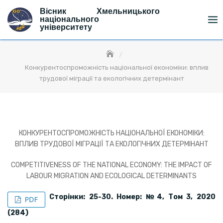
Skip
Вісник Хмельницького
to
національного
університету
content
Конкурентоспроможність національної економіки: вплив
трудової міграції та екологічних детермінант
КОНКУРЕНТОСПРОМОЖНІСТЬ НАЦІОНАЛЬНОЇ ЕКОНОМІКИ:
ВПЛИВ ТРУДОВОЇ МІГРАЦІЇ ТА ЕКОЛОГІЧНИХ ДЕТЕРМІНАНТ
COMPETITIVENESS OF THE NATIONAL ECONOMY: THE IMPACT OF
LABOUR MIGRATION AND ECOLOGICAL DETERMINANTS
Сторінки: 25-30. Номер: №
4, Том 3, 2020
(28
4)