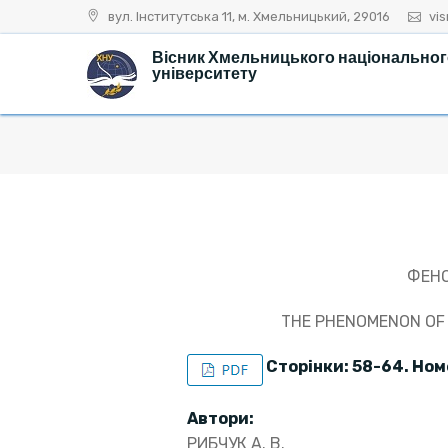
Skip
вул. Інститутська 11, м. Хмельницький, 29016
vi
to
Вісник Хмельницького національно
content
університету
ФЕНО
THE PHENOMENON OF 
Сторінки: 58-64. Ном
Автори:
РИБЧУК А. В.