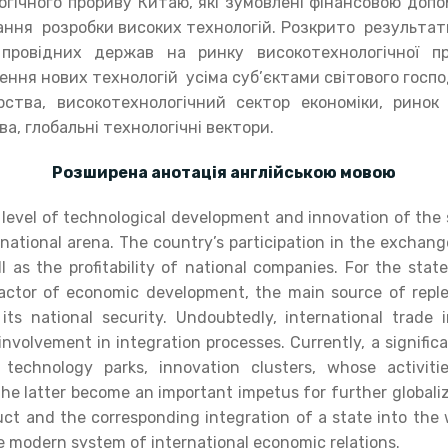
огічного прориву Китаю, які зумовлені фінансовою доп
ння розробки високих технологій. Розкрито результат
провідних держав на ринку високотехнологічної пр
ення нових технологій усіма суб’єктами світового госп
ства, високотехнологічний сектор економіки, ринок
ва, глобальні технологічні вектори.
Розширена анотація англійською мовою
level of technological development and innovation of the s
ernational arena. The country’s participation in the exchan
ll as the profitability of national companies. For the sta
factor of economic development, the main source of rep
ts national security. Undoubtedly, international trade
involvement in integration processes. Currently, a significan
s technology parks, innovation clusters, whose activit
e latter become an important impetus for further globaliz
ct and the corresponding integration of a state into the
he modern system of international economic relations.