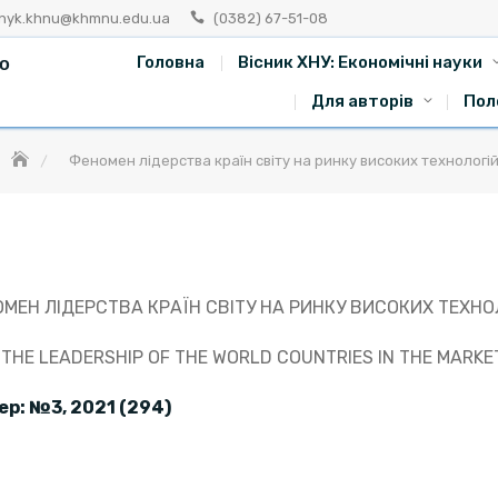
snyk.khnu@khmnu.edu.ua
(0382) 67-51-08
го
Головна
Вісник ХНУ: Економічні науки
Для авторів
Пол
Феномен лідерства країн світу на ринку високих технологі
МЕН ЛІДЕРСТВА КРАЇН СВІТУ НА РИНКУ ВИСОКИХ ТЕХНО
THE LEADERSHIP OF THE WORLD COUNTRIES IN THE MARKE
ер: №
3, 202
1 (2
94)