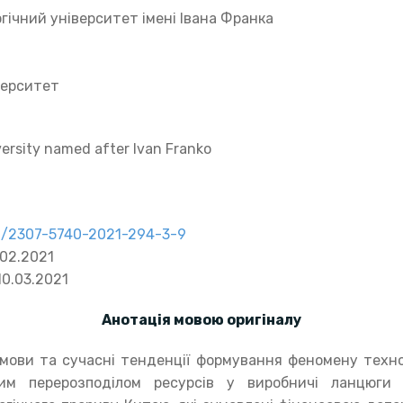
ічний університет імені Івана Франка
верситет
ersity named after Ivan Franko
91/2307-5740-2021-294-3-9
02.2021
0.03.2021
Анотація мовою оригіналу
ви та сучасні тенденції формування феномену технол
им перерозподілом ресурсів у виробничі ланцюги н