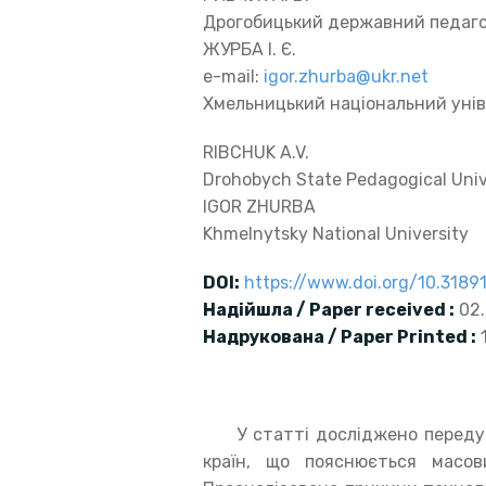
Дрогобицький державний педагог
ЖУРБА І. Є.
e-mail:
igor.zhurba@ukr.net
Хмельницький національний уні
RIBCHUK A.V.
Drohobych State Pedagogical Univ
IGOR ZHURBA
Khmelnytsky National University
DOI
:
https://www.doi.org/10.318
Надійшла / Paper received :
02.
Надрукована / Paper Printed :
1
У статті досліджено передумо
країн, що пояснюється масов