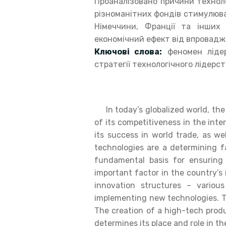
Проаналізовано причини технол
різноманітних фондів стимулюва
Німеччини, Франції та інших 
економічний ефект від впровадж
Ключові слова:
феномен лідер
стратегії технологічного лідерст
In today’s globalized world, the 
of its competitiveness in the int
its success in world trade, as we
technologies are a determining 
fundamental basis for ensuring i
important factor in the country’s 
innovation structures – variou
implementing new technologies. Th
The creation of a high-tech produ
determines its place and role in t