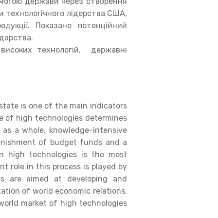
омогою держави через створення
и технологічного лідерства США,
одукції. Показано потенційний
одарства.
 високих технологій, державні
tate is one of the main indicators
ge of high technologies determines
te as a whole, knowledge-intensive
lenishment of budget funds and a
 in high technologies is the most
t role in this process is played by
ies are aimed at developing and
ation of world economic relations.
 world market of high technologies