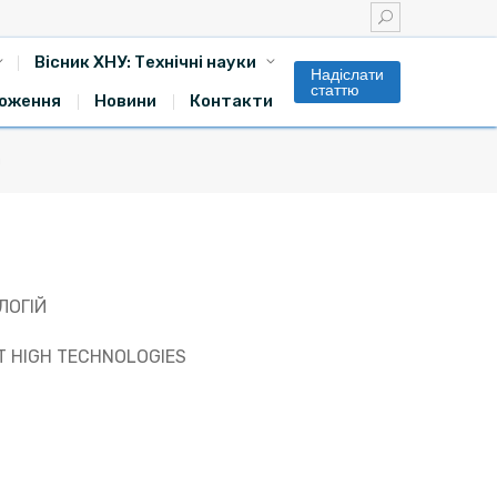
Вісник ХНУ: Технічні науки
Надіслати
статтю
оження
Новини
Контакти
й
ЛОГІЙ
T HIGH TECHNOLOGIES