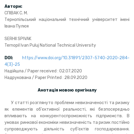
Автори:
СПІВАК С. М.
Тернопільський національний технічний університет імені
Івана Пулюя
SERHII SPIVAK
Ternopil Ivan Puluj National Technical University
DOI
:
https://www.doi.org/10.31891/2307-5740-2020-284-
4(3)-25
Надійшла / Paper received : 02.07.2020
Надрукована / Paper Printed : 28.09.2020
Анотація мовою оригіналу
У статті розглянуто проблеми невизначеності та ризику
як елементів об’єктивної реальності, які безпосередньо
впливають на конкурентоспроможність підприємств. В
умовах ринкової економіки невизначеність та ризик постійно
супроводжують діяльність суб’єктів господарювання.