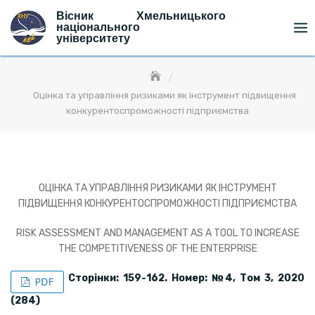
Skip
Вісник Хмельницького
to
національного
університету
content
Оцінка та управління ризиками як інструмент підвищення
конкурентоспроможності підприємства
ОЦІНКА ТА УПРАВЛІННЯ РИЗИКАМИ ЯК ІНСТРУМЕНТ
ПІДВИЩЕННЯ КОНКУРЕНТОСПРОМОЖНОСТІ ПІДПРИЄМСТВА
RISK ASSESSMENT AND MANAGEMENT AS A TOOL TO INCREASE
THE COMPETITIVENESS OF THE ENTERPRISE
Сторінки: 159-162. Номер: №
4, Том 3, 2020
(28
4)