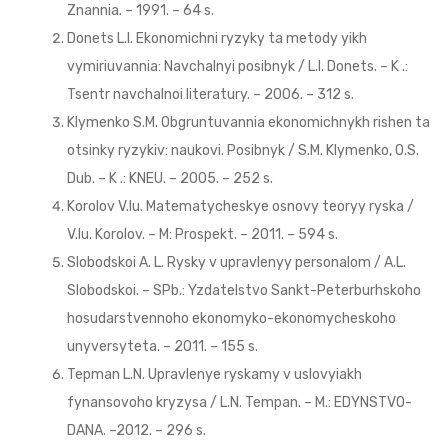
Znannia. – 1991. – 64 s.
Donets L.I. Ekonomichni ryzyky ta metody yikh
vymiriuvannia: Navchalnyi posibnyk / L.I. Donets. – K .:
Tsentr navchalnoi literatury. – 2006. – 312 s.
Klymenko S.M. Obgruntuvannia ekonomichnykh rishen ta
otsinky ryzykiv: naukovi. Posibnyk / S.M. Klymenko, O.S.
Dub. – K .: KNEU. – 2005. – 252 s.
Korolov V.Iu. Matematycheskye osnovy teoryy ryska /
V.Iu. Korolov. – M: Prospekt. – 2011. – 594 s.
Slobodskoi A. L. Rysky v upravlenyy personalom / A.L.
Slobodskoi. – SPb.: Yzdatelstvo Sankt-Peterburhskoho
hosudarstvennoho ekonomyko-ekonomycheskoho
unyversyteta. – 2011. – 155 s.
Tepman L.N. Upravlenye ryskamy v uslovyiakh
fynansovoho kryzysa / L.N. Tempan. – M.: EDYNSTVO-
DANA. –2012. – 296 s.