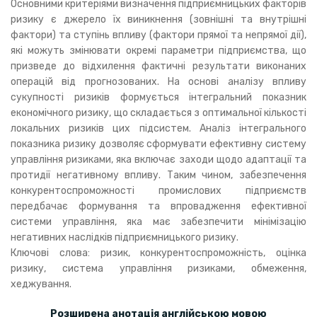
Основними критеріями визначення підприємницьких факторів
ризику є джерело їх виникнення (зовнішні та внутрішні
фактори) та ступінь впливу (фактори прямої та непрямої дії),
які можуть змінювати окремі параметри підприємства, що
призведе до відхилення фактичні результати виконаних
операцій від прогнозованих. На основі аналізу впливу
сукупності ризиків формується інтегральний показник
економічного ризику, що складається з оптимальної кількості
локальних ризиків цих підсистем. Аналіз інтегрального
показника ризику дозволяє сформувати ефективну систему
управління ризиками, яка включає заходи щодо адаптації та
протидії негативному впливу. Таким чином, забезпечення
конкурентоспроможності промислових підприємств
передбачає формування та впровадження ефективної
системи управління, яка має забезпечити мінімізацію
негативних наслідків підприємницького ризику.
Ключові слова: ризик, конкурентоспроможність, оцінка
ризику, система управління ризиками, обмеження,
хеджування.
Розширена анотація англійською мовою