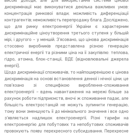
високі доходи, але для використання системи цінової
дискримінації має виконуватися декілька важливих умов:
концентрація ринкової влади; можливість диференціації
контрагентів; неможливість перепродажу блага. Досліджено,
що для ринку електроенергії України є характерним
дискримінаційне ціноутворення третього ступеня у більшій
мірі, і другого – у меншій. З’ясовано, що цінова дискримінація
стосовно виробників представлена різною генерацію
електричної енергії та різними ціна на її закупівлю: теплова,
гідро, атомна, блок-станції, ВДЕ (відновлювальні джерела
енергії).
Щодо дискримінації споживачів, то найпоширенішою є цінова
дискримінація на основі встановлення денної і нічної ціни; це
пов’язано зі специфікою вироблення-споживання
електроенергії – вдень навантаження на мережі більше за
рахунок роботи підприємств, вночі ж споживання падає, але
більшість електростанцій не можуть зупинити генерацію,
тому вони зменшують її до мінімального значення і все одно
з’являється надлишок електроенергії. Різні тарифи на
електроенергію для побутових та непобутових споживачів
провокують появу перехресного субсидування. Перехресне