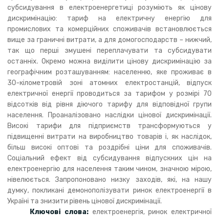
субсидування в електроенергетиці розуміють як цінову
дискримінацію: тариф на електричну енергію для
промислових та комерційних споживачів встановлюється
вище за граничні витрати, а для домогосподарств – нижчий,
так що перші змушені переплачувати та субсидувати
останніх. Окремо можна виділити цінову дискримінацію за
географічним розташуванням: населенню, яке проживає в
30-кілометровій зоні атомних електростанцій, відпуск
електричної енергії проводиться за тарифом у розмірі 70
відсотків від рівня діючого тарифу для відповідної групи
населення. Проаналізовано наслідки цінової дискримінації.
Високі тарифи для підприємств трансформуються у
підвищенні витрати на виробництво товарів і, як наслідок,
більш високі оптові та роздрібні ціни для споживачів.
Соціальний ефект від субсидування відпускних цін на
електроенергію для населення таким чином, значною мірою,
нівелюється. Запропоновано низку заходів, які, на нашу
думку, покликані демонополізувати ринок електроенергії в
Україні та знизити рівень цінової дискримінації.
Ключові слова:
електроенергія, ринок електричної