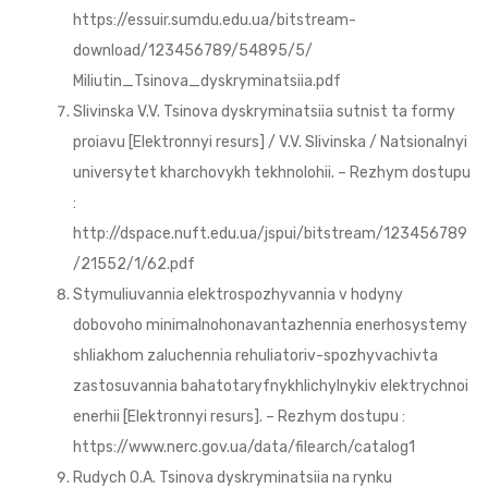
https://essuir.sumdu.edu.ua/bitstream-
download/123456789/54895/5/
Miliutin_Tsinova_dyskryminatsiia.pdf
Slivinska V.V. Tsinova dyskryminatsiia sutnist ta formy
proiavu [Elektronnyi resurs] / V.V. Slivinska / Natsionalnyi
universytet kharchovykh tekhnolohii. – Rezhym dostupu
:
http://dspace.nuft.edu.ua/jspui/bitstream/123456789
/21552/1/62.pdf
Stymuliuvannia elektrospozhyvannia v hodyny
dobovoho minimalnohonavantazhennia enerhosystemy
shliakhom zaluchennia rehuliatoriv-spozhyvachivta
zastosuvannia bahatotaryfnykhlichylnykiv elektrychnoi
enerhii [Elektronnyi resurs]. – Rezhym dostupu :
https://www.nerc.gov.ua/data/filearch/catalog1
Rudych O.A. Tsinova dyskryminatsiia na rynku