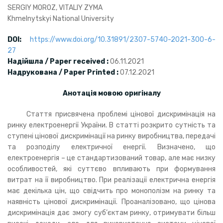
SERGIY MOROZ, VITALIY ZYMA
Khmelnуtskyi National University
DOI
:
https://www.doi.org/10.31891/2307-5740-2021-300-6-
27
Надійшла / Paper received :
06.11.2021
Надрукована / Paper Printed :
07.12.2021
Анотація мовою оригіналу
Стаття присвячена проблемі цінової дискримінація на
ринку електроенергії України. В статті розкрито сутність та
ступені цінової дискримінації на ринку виробництва, передачі
та розподілу електричної енергії. Визначено, що
електроенергія – це стандартизований товар, але має низку
особливостей, які суттєво впливають при формування
витрат на її виробництво. При реалізації електрична енергія
має декілька цін, що свідчить про монополізм на ринку та
наявність цінової дискримінації. Проаналізовано, що цінова
дискримінація дає змогу суб’єктам ринку, отримувати більш