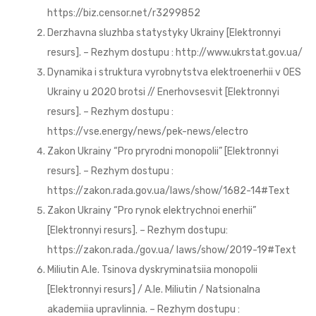
https://biz.censor.net/r3299852
Derzhavna sluzhba statystyky Ukrainy [Elektronnyi
resurs]. – Rezhym dostupu : http://www.ukrstat.gov.ua/
Dynamika i struktura vyrobnytstva elektroenerhii v OES
Ukrainy u 2020 brotsi // Enerhovsesvit [Elektronnyi
resurs]. – Rezhym dostupu :
https://vse.energy/news/pek-news/electro
Zakon Ukrainy “Pro pryrodni monopolii” [Elektronnyi
resurs]. – Rezhym dostupu :
https://zakon.rada.gov.ua/laws/show/1682-14#Text
Zakon Ukrainy “Pro rynok elektrychnoi enerhii”
[Elektronnyi resurs]. – Rezhym dostupu:
https://zakon.rada./gov.ua/ laws/show/2019-19#Text
Miliutin A.Ie. Tsinova dyskryminatsiia monopolii
[Elektronnyi resurs] / A.Ie. Miliutin / Natsionalna
akademiia upravlinnia. – Rezhym dostupu :