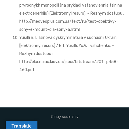
pryrodnykh monopolii (na prykladi vstanovlennia tsin na
elektroenerhiiu) [Elektronnyi resurs]. – Rezhym dostupu :
http://medvedplus.com.ua/text/ru/test-obektivy-
sony-e-mount-dla-sony-a.html
Yusifli B.T. Tsinova dyskryminatsiia v suchasnii Ukraini
[Elektronnyi resurs] / B.T. Yusifli, Yu.V. Tyshchenko. –
Rezhym dostupu :
http://elar.naiau.kiev.ua/jspui/bitstream/201_p458-
460.pdf
© Видання ХНУ
Translate