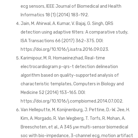
ecg sensors, IEEE Journal of Biomedical and Health
Informatics 18 (1) (2014) 183–192.
Jain, M. Ahirwal, A. Kumar, V. Bajaj, G. Singh, QRS
detection using adaptive filters: A comparative study,
ISA Transactions 66 (2017) 362–375. DOI:
https://doi.org/10.1016/j.isatra.2016.09.023.
Karimipour, M. R. Homaeinezhad, Real-time
electrocardiogram p-qrs-t detection delineation
algorithm based on quality-supported analysis of
characteristic templates, Computers in Biology and
Medicine 52 (2014) 153–165. DOI:
https://doi.org/10.1016/j.compbiomed.2014.07.002.
Van Helleputte, M. Konijnenburg, J. Pettine, D.-W. Jee, H.
Kim, A. Morgado, R. Van Wegberg, T. Torfs, R. Mohan, A.
Breeschoten, et al., A 345 µw multi-sensor biomedical
soc with bio-impedance, 3-channel ecg, motion artifact