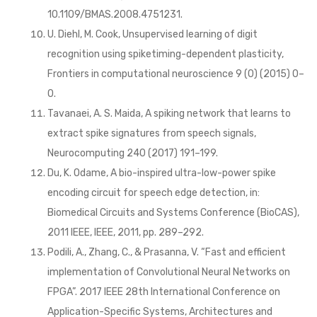
10.1109/BMAS.2008.4751231.
U. Diehl, M. Cook, Unsupervised learning of digit
recognition using spiketiming-dependent plasticity,
Frontiers in computational neuroscience 9 (0) (2015) 0–
0.
Tavanaei, A. S. Maida, A spiking network that learns to
extract spike signatures from speech signals,
Neurocomputing 240 (2017) 191–199.
Du, K. Odame, A bio-inspired ultra-low-power spike
encoding circuit for speech edge detection, in:
Biomedical Circuits and Systems Conference (BioCAS),
2011 IEEE, IEEE, 2011, pp. 289–292.
Podili, A., Zhang, C., & Prasanna, V. “Fast and efficient
implementation of Convolutional Neural Networks on
FPGA”. 2017 IEEE 28th International Conference on
Application-Specific Systems, Architectures and