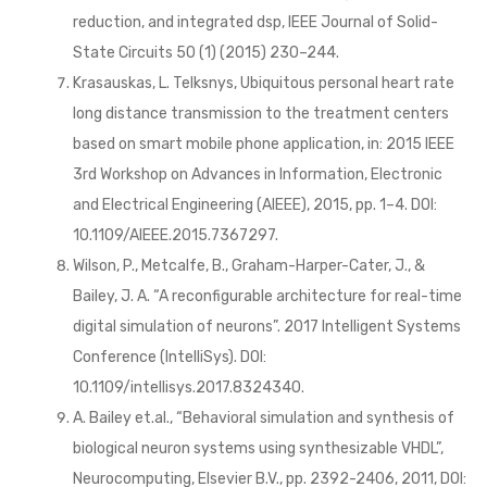
reduction, and integrated dsp, IEEE Journal of Solid-
State Circuits 50 (1) (2015) 230–244.
Krasauskas, L. Telksnys, Ubiquitous personal heart rate
long distance transmission to the treatment centers
based on smart mobile phone application, in: 2015 IEEE
3rd Workshop on Advances in Information, Electronic
and Electrical Engineering (AIEEE), 2015, pp. 1–4. DOI:
10.1109/AIEEE.2015.7367297.
Wilson, P., Metcalfe, B., Graham-Harper-Cater, J., &
Bailey, J. A. “A reconfigurable architecture for real-time
digital simulation of neurons”. 2017 Intelligent Systems
Conference (IntelliSys). DOI:
10.1109/intellisys.2017.8324340.
A. Bailey et.al., “Behavioral simulation and synthesis of
biological neuron systems using synthesizable VHDL”,
Neurocomputing, Elsevier B.V., pp. 2392-2406, 2011, DOI: