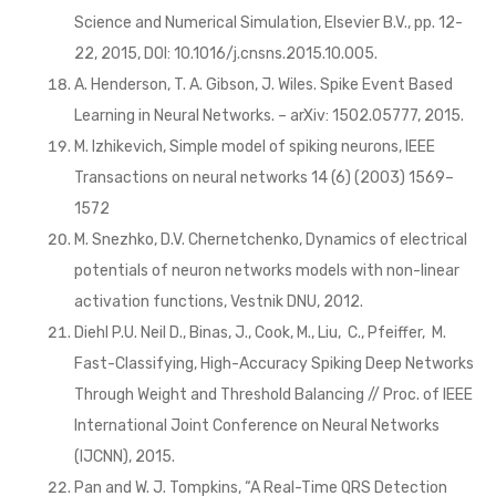
Science and Numerical Simulation, Elsevier B.V., pp. 12-
22, 2015, DOI: 10.1016/j.cnsns.2015.10.005.
A. Henderson, T. A. Gibson, J. Wiles. Spike Event Based
Learning in Neural Networks. – arXiv: 1502.05777, 2015.
M. Izhikevich, Simple model of spiking neurons, IEEE
Transactions on neural networks 14 (6) (2003) 1569–
1572
M. Snezhko, D.V. Chernetchenko, Dynamics of electrical
potentials of neuron networks models with non-linear
activation functions, Vestnik DNU, 2012.
Diehl P.U. Neil D., Binas, J., Cook, M., Liu, C., Pfeiffer, M.
Fast-Classifying, High-Accuracy Spiking Deep Networks
Through Weight and Threshold Balancing // Proc. of IEEE
International Joint Conference on Neural Networks
(IJCNN), 2015.
Pan and W. J. Tompkins, “A Real-Time QRS Detection