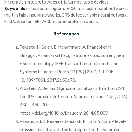
integration into prototypes of future portable devices.
Keywords:
electrocardiogram, ECG, artificial neural networks,
multi-stable neural networks, QRS detector, spin neural network,
FPGA, Spartan-3E, VHDL, neuromorphic solutions.
References
Tekeste, H. Saleh, B. Mohammad, A. Khandoker, M.
Elnaggar, A nano-watt ecg feature extraction engine in
65nm technology, IEEE Transactions on Circuits and
Systems II: Express Briefs PP (99) (2017) 1–1. DOI:
10.1109/TCSII. 2017.2658670.
Arbateni, A. Bennia, Sigmoidal radial basis function ANN
for QRS complex detection, Neurocomputing 145 (2014)
438 – 450. DOI:
https://doi.org/10.1016/j.neucom.2014.05.009.
Ravanshad, H. Rezaee-Dehsorkh, R. Lotfi, Y. Lian, A level-
crossing based qrs-detection algorithm for wearable