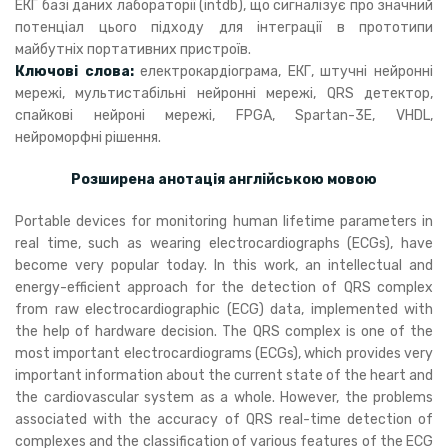
ЕКГ базі даних лабораторії (intdb), що сигналізує про значний
потенціал цього підходу для інтеграції в прототипи
майбутніх портативних пристроїв.
Ключові слова:
електрокардіограма, ЕКГ, штучні нейронні
мережі, мультистабільні нейронні мережі, QRS детектор,
спайкові нейроні мережі, FPGA, Spartan-3E, VHDL,
нейроморфні рішення.
Розширена анотація англійською мовою
Portable devices for monitoring human lifetime parameters in
real time, such as wearing electrocardiographs (ECGs), have
become very popular today. In this work, an intellectual and
energy-efficient approach for the detection of QRS complex
from raw electrocardiographic (ECG) data, implemented with
the help of hardware decision. The QRS complex is one of the
most important electrocardiograms (ECGs), which provides very
important information about the current state of the heart and
the cardiovascular system as a whole. However, the problems
associated with the accuracy of QRS real-time detection of
complexes and the classification of various features of the ECG