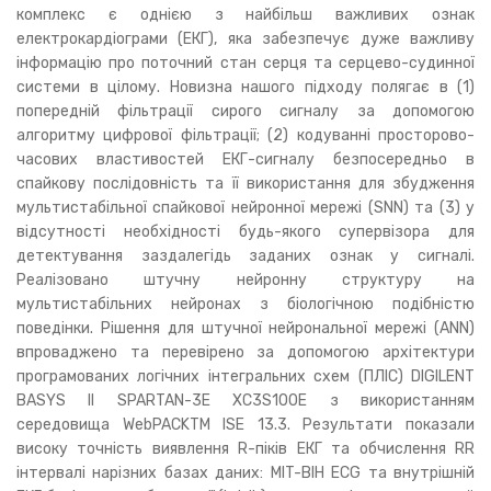
комплекс є однією з найбільш важливих ознак
електрокардіограми (ЕКГ), яка забезпечує дуже важливу
інформацію про поточний стан серця та серцево-судинної
системи в цілому. Новизна нашого підходу полягає в (1)
попередній фільтрації сирого сигналу за допомогою
алгоритму цифрової фільтрації; (2) кодуванні просторово-
часових властивостей ЕКГ-сигналу безпосередньо в
спайкову послідовність та її використання для збудження
мультистабільної спайкової нейронної мережі (SNN) та (3) у
відсутності необхідності будь-якого супервізора для
детектування заздалегідь заданих ознак у сигналі.
Реалізовано штучну нейронну структуру на
мультистабільних нейронах з біологічною подібністю
поведінки. Рішення для штучної нейрональної мережі (ANN)
впроваджено та перевірено за допомогою архітектури
програмованих логічних інтегральних схем (ПЛІС) DIGILENT
BASYS II SPARTAN-3E XC3S100E з використанням
середовища WebPACKTM ISE 13.3. Результати показали
високу точність виявлення R-піків ЕКГ та обчислення RR
інтервалі нарізних базах даних: MIT-BIH ECG та внутрішній