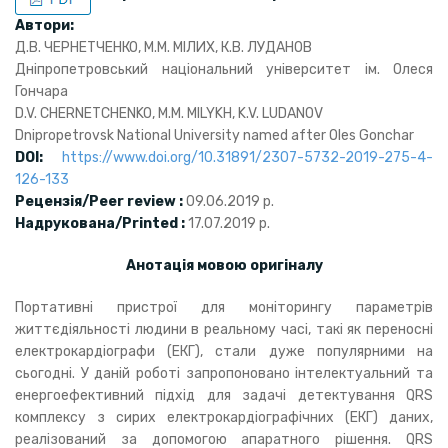
Автори:
Д.В. ЧЕРНЕТЧЕНКО, М.М. МІЛИХ, К.В. ЛУДАНОВ
Дніпропетровський національний університет ім. Олеся
Гончара
D.V. CHERNETCHENKO, M.M. MILYKH, K.V. LUDANOV
Dnipropetrovsk National University named after Oles Gonchar
DOI:
https://www.doi.org/10.31891/2307-5732-2019-275-4-
126-133
Рецензія/Peer review :
09.06.2019 р.
Надрукована/Printed :
17.07.2019 р.
Анотація мовою оригіналу
Портативні пристрої для моніторингу параметрів
життєдіяльності людини в реальному часі, такі як переносні
електрокардіографи (ЕКГ), стали дуже популярними на
сьогодні. У даній роботі запропоновано інтелектуальний та
енергоефективний підхід для задачі детектування QRS
комплексу з сирих електрокардіографічних (ЕКГ) даних,
реалізований за допомогою апаратного рішення. QRS