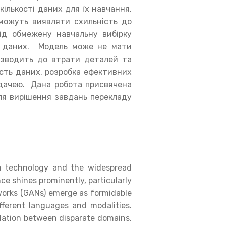
ількості даних для їх навчання.
 можуть виявляти схильність до
під обмежену навчальну вибірку
их даних. Модель може не мати
ризводить до втрати деталей та
ість даних, розробка ефективних
дачею. Дана робота присвячена
ля вирішення завдань перекладу
on technology and the widespread
ence shines prominently, particularly
tworks (GANs) emerge as formidable
ifferent languages and modalities.
slation between disparate domains,