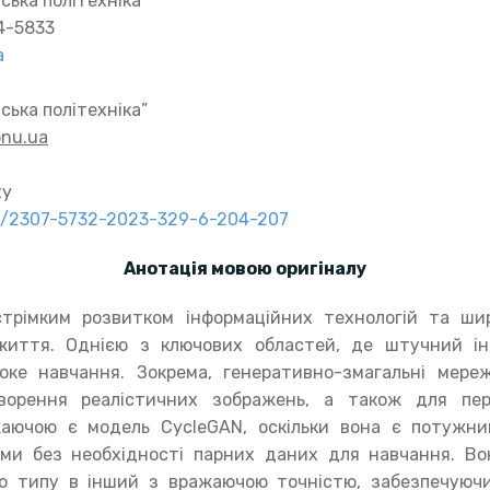
ська політехніка”
4-5833
a
ська політехніка”
pnu.ua
ty
91/2307-5732-2023-329-6-204-207
Анотація мовою оригіналу
стрімким розвитком інформаційних технологій та ш
 життя. Однією з ключових областей, де штучний і
оке навчання. Зокрема, генеративно-змагальні мере
ворення реалістичних зображень, а також для пер
жаючою є модель CycleGAN, оскільки вона є потужни
ми без необхідності парних даних для навчання. Во
о типу в інший з вражаючою точністю, забезпечуючи