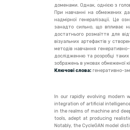
доменами. Однак, однією з голо
При навчанні на обмежених дан
надмірної генералізації. Це о
занадто сильно, що впливає н
достатнього розмаїття для від
візуальних артефактів у створе
методів навчання генеративно
дослідженню та розробці таких
зображень в умовах обмеженої к
Ключові слова:
генеративно-зма
In our rapidly evolving modern 
integration of artificial intelligen
in the realms of machine and deep
tools, adept at producing realist
Notably, the CycleGAN model disti