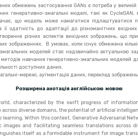
вних обмежень застосування GANs є потреба у великій к
их генеративно-змагальні моделі, такі як CycleGAN,
значає, що модель може намагатися підлаштуватися 
а її здатність до адаптації до різноманітних вхідн
творення різних аспектів вихідних зображень, що п
них зображеннях. В умовах, коли існує обмежена кільк
-змагальних моделей стає надзвичайно актуальною за
 методів навчання генеративно-змагальних моделей д
ількості доступних даних.
гальні-мережі, аугментація даних, переклад зображень
Розширена анотація англійською мовою
world, characterized by the swift progress of informati
ce across diverse domains, the potential of artificial intellig
 learning. Within this context, Generative Adversarial Ne
ic images and facilitating seamless translations across d
nguishes itself as a formidable instrument for image tran