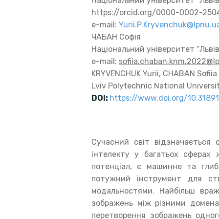
Національний університет “Львів
https://orcid.org/0000-0002-250
e-mail:
Yurii.P.Kryvenchuk@lpnu.u
ЧАБАН Софія
Національний університет “Львів
e-mail:
sofiia.chaban.knm.2022@l
KRYVENCHUK Yurii, CHABAN Sofiia
Lviv Polytechnic National Universi
DOI:
https://www.doi.org/10.318
Сучасний світ відзначається 
інтелекту у багатьох сферах
потенціал, є машинне та глиб
потужний інструмент для ст
модальностями. Найбільш вра
зображень між різними домена
перетворення зображень одног