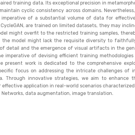
paired training data. Its exceptional precision in metamorp
 maintain cyclic consistency across domains. Nevertheless,
imperative of a substantial volume of data for effectiv
 CycleGAN, are trained on limited datasets, they may incli
el might overfit to the restricted training samples, there
 the model might lack the requisite diversity to faithful
s of detail and the emergence of visual artifacts in the ge
the imperative of devising efficient training methodologie
he present work is dedicated to the comprehensive exp
pecific focus on addressing the intricate challenges of i
ata. Through innovative strategies, we aim to enhance t
r effective application in real-world scenarios characterized
 Networks, data augmentation, image translation.