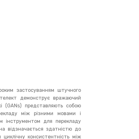
ироким застосуванням штучного
нтелект демонструє вражаючий
жі (GANs) представляють собою
екладу між різними мовами і
м інструментом для перекладу
на відзначається здатністю до
 циклічну консистентність між