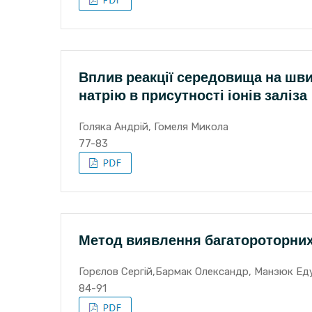
Вплив реакції середовища на шв
натрію в присутності іонів заліза
Голяка Андрій, Гомеля Микола
77-83
Метод виявлення багатороторних
Горєлов Сергій,Бармак Олександр, Манзюк Ед
84-91