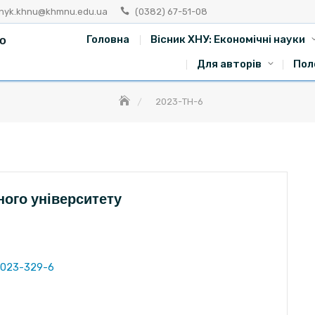
snyk.khnu@khmnu.edu.ua
(0382) 67-51-08
го
Головна
Вісник ХНУ: Економічні науки
Для авторів
Пол
2023-ТН-6
ного університету
2023-329-6