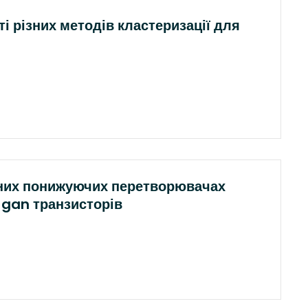
і різних методів кластеризації для
нних понижуючих перетворювачах
 gan транзисторів