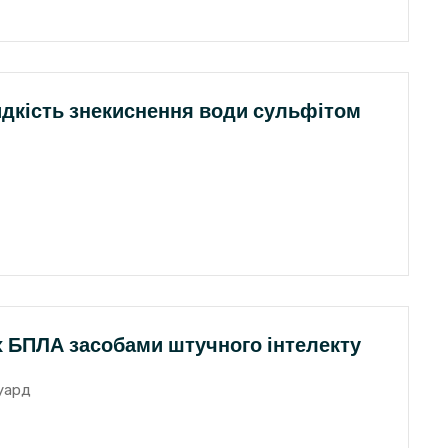
идкість знекиснення води сульфітом
 БПЛА засобами штучного інтелекту
уард