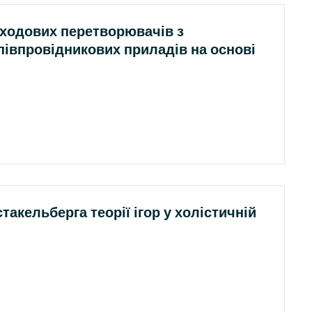
ходових перетворювачів з
івпровідникових приладів на основі
акельберга теорії ігор у холістичній