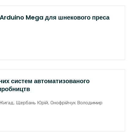
 Arduino Mega для шнекового преса
них систем автоматизованого
иробництв
Жигад, Щербань Юрій, Онофрійчук Володимир