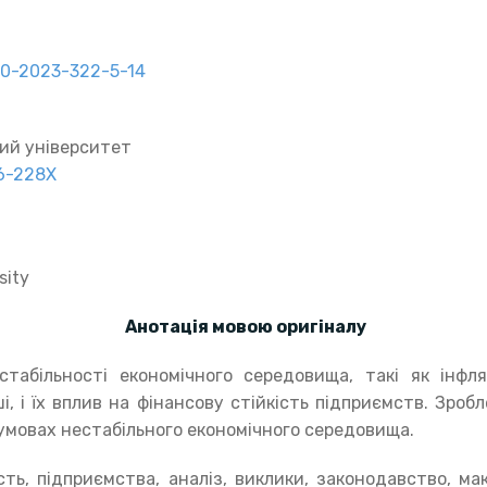
740-2023-322-5-14
ий університет
66-228X
sity
Анотація мовою оригіналу
абільності економічного середовища, такі як інфля
і, і їх вплив на фінансову стійкість підприємств. Зробле
умовах нестабільного економічного середовища.
сть, підприємства, аналіз, виклики, законодавство, ма