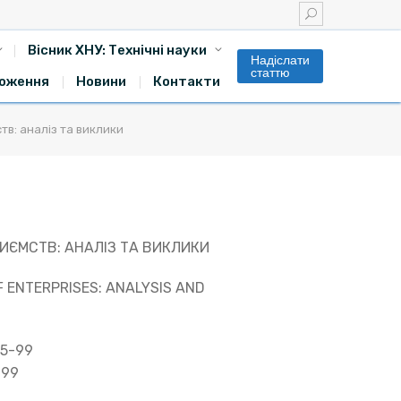
Вісник ХНУ: Технічні науки
Надіслати
статтю
оження
Новини
Контакти
тв: аналіз та виклики
ИЄМСТВ: АНАЛІЗ ТА ВИКЛИКИ
F ENTERPRISES: ANALYSIS AND
95-99
-99