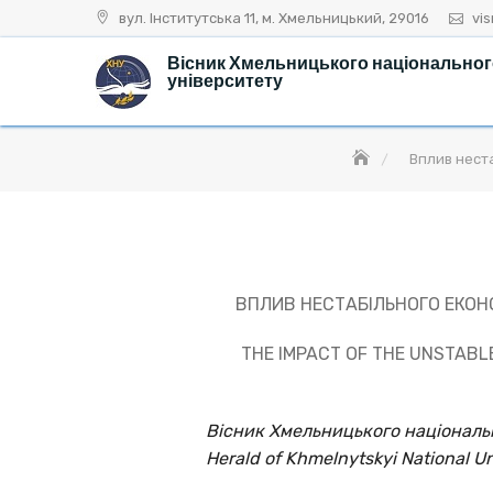
Skip
вул. Інститутська 11, м. Хмельницький, 29016
vi
to
Вісник Хмельницького національно
content
університету
Вплив неста
ВПЛИВ НЕСТАБІЛЬНОГО ЕКОН
THE IMPACT OF THE UNSTABLE
Вісник Хмельницького національн
Herald of Khmelnytskyi National Un