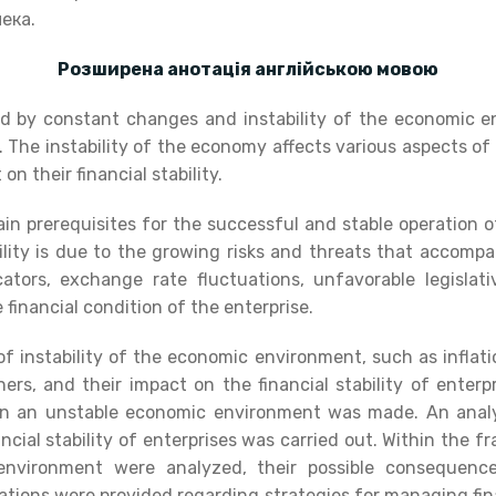
ека.
Розширена анотація англійською мовою
ed by constant changes and instability of the economic 
 The instability of the economy affects various aspects of th
 on their financial stability.
main prerequisites for the successful and stable operation o
ility is due to the growing risks and threats that accompa
tors, exchange rate fluctuations, unfavorable legislat
e financial condition of the enterprise.
of instability of the economic environment, such as inflati
others, and their impact on the financial stability of enter
 in an unstable economic environment was made. An analy
ial stability of enterprises was carried out. Within the f
environment were analyzed, their possible consequence
tions were provided regarding strategies for managing finan