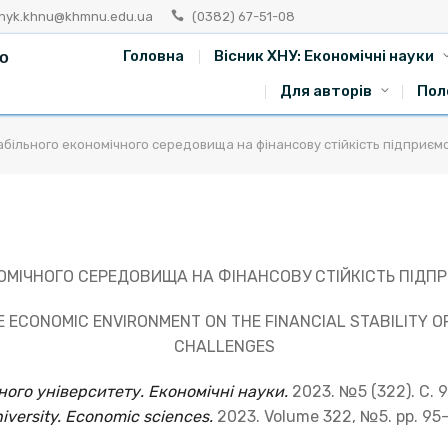
snyk.khnu@khmnu.edu.ua
(0382) 67-51-08
го
Головна
Вісник ХНУ: Економічні науки
Для авторів
Пол
більного економічного середовища на фінансову стійкість підприємс
ОМІЧНОГО СЕРЕДОВИЩА НА ФІНАНСОВУ СТІЙКІСТЬ ПІДПР
 ECONOMIC ENVIRONMENT ON THE FINANCIAL STABILITY O
CHALLENGES
ого університету. Економічні науки.
2023. №5 (322). C. 
iversity. Economic sciences.
2023. Volume 322, №5. pp. 95