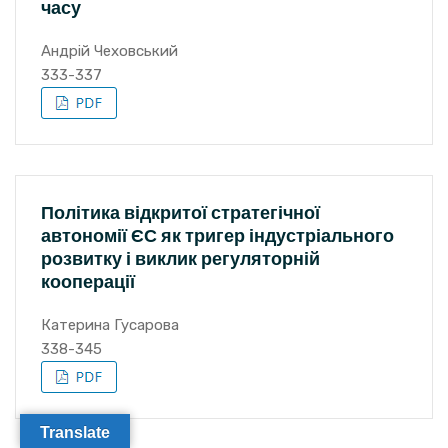
часу
Андрій Чеховський
333-337
Політика відкритої стратегічної
автономії ЄС як тригер індустріального
розвитку і виклик регуляторній
кооперації
Катерина Гусарова
338-345
Translate